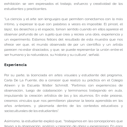
exhibición se ven expresados el trabajo, esfuerzo y creatividad de los
estudiantes y practicantes.
“La ciencia y el arte son lenguajes que permiten conectarnos con lo más
íntimo, y expresar lo que con palabras a veces es imposible. El pincel, el
lápiz, los desechos y el espacio, toman sentido cuando en ellos aparece el
observar profundo de un sujeto que crea y recrea una obra, experiencia y
un experimento. Estamos felices del resultado de esta muestra que nos
ofrece ver que, el mundo observado de por un científico y un artista
parecen no estar disociados, y que, se puede representar la unión entre el
ser humano y la naturaleza, su historia y su cultura”, señaló.
Experiencia
Por su parte, la licenciada en artes visuales y estudiante del programa,
Carla De La Fuente, dio a conocer que realizó su práctica en el Colegio
Aliwen y la Escuela Walter Schmidt. “Partimos con experiencias de
observación, luego de colaboración y terminamos trabajando en aula,
impulsando la creación artística de las y los alumnos. En este proceso,
creamos vínculos que nos permitieron plasmar la teoría aprendida en los
años anteriores, y plasmarla dentro de los contextos educativos y
socioculturales de los estudiantes”.
Asimismo, la estudiante explicó que, “trabajamos en las concepciones que
llevan a la observación, análisis y creación de obras y expresiones. En esos