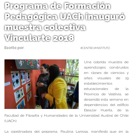
Programa de Formación
Pedagógica UACh inauguró
muestra colectiva
Vincularte 2018
Escrito por:
Carolina Angulo | 12/12/2018 |
#CENTRO #INSTITUTO
Una colorida muestra de
aprendizajes construidos
en clases de ciencias y
artes visuales de 19
establecimientos
educacionales de la
Provincia de Valdivia, se
desarrolló esta semana en
dependencias del edificio
Eleazar Huerta, de la
Facultad de Filosofía y Humanidades de la Universidad Austral de Chile
(UACh).
La coordinadora del programa, Paulina Larrosa, manifestó que en la