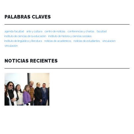
PALABRAS CLAVES
agenda facultad
arte y cultura
centro de noticias
conferencias y charlas
facultad
instituto de ciencias de la educación
instituto de historia y ciencias sociales
instituto de lingüística y literatura
noticias de académicos
noticias de estudiantes
vinculacion
vinculación
NOTICIAS RECIENTES
NOTICIAS 07/08/2026
Durante el encuentro se abordaron temas como la obra de Lope de Vega y
Calderón de la Barca, el pensamiento clásico español, los desafíos de la