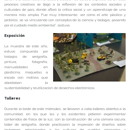
procesos creativos se llegó a la reflexión de los contextos sociales y
culturales de país, donde afloró la crítica social y un aprendizaje de una
manera más amplia. Fue muy interesante, ver cómo el arte plástico y
pictórico, se va vinculando con conceptos de la ciencia y biología, pasando
por el cuidado medio ambiental”, sostuvo.
Exposición
La muestra de este año,
estuvo compuesta por
trabajos de serigrafía,
pintura, fotografía,
manualidades en
plasticina, maquetas a
escala con motivos que
abordaban la
sustentabilidad y reutilización de desechos electrónicos.
Talleres
Durante la tarde de este miércoles, se llevaron a cabo talleres abiertos a la
comunidad, en los que las y los asistentes pidieron experimentar
contenidos de física de la luz, con la construcción de una cámara oscura;
taller de serigrafía, donde practicaron la impresión de diseños sobre
imágenes, relacionadas a las culturas de pueblos originarios y