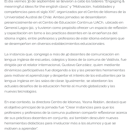
El día viernes 30 de septiembre se llevaron a cabo los talleres “Engaging &
meaningful ideas for the english class” y “Motivación, habilidades y
competencias para el siglo XXI”, organizados por el Centro de Idiomas de la
Universidad Austral de Chile. Ambas jornadas se desarrollaron
presencialmente en el Centro de Educación Continua UACh, ubicado en
General Lagos 911, y tuvieron como propósito ofrecer un espacio de reflexión
y capacitación en torno a las practicas docentes en la enseñanza del
idioma inglés, entre profesoras y profesoras de este idioma extranjero que
se desempeñan en diversos establecimientos educacionales.
La instancia que, congregó a más de 40 docentes de comunicación en
lengua inglesa de escuelas, colegios y liceos de la comuna de Valdivia, fue
dirigida por el relator internacional, Gustavo González, quien mediante
dinámicas participativas fue otorgando a los y las presentes herramientas
para motivar el aprendizaje y despertar el interés de los estudiantes por la
lengua inglesa en las salas de clase. Igualmente, se abordaron los
actuales desafíos de la educación frente al mundo globalizado y las
nuevas tecnologías.
En ese contexto, la directora Centro de Idiomas, Yasna Roldán, destacó que
el objetivo principal de la jornada fue “Crear instancias para que los
profesores y profesoras de la comuna pudieran compartir reflexionar acerca
de sus prácticas docentes en conjunto, así también descubrir nuevas
herramientas didácticas para involucrar más a los alumnos y que se
motiven a aprender”.