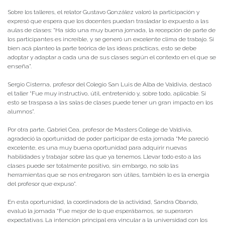
Sobre los talleres, el relator Gustavo González valoró la participación y
expresó que espera que los docentes puedan trasladar lo expuesto a las
aulas de clases: “Ha sido una muy buena jornada, la recepción de parte de
los participantes es increíble, y se generó un excelente clima de trabajo. Si
bien acá planteo la parte teórica de las ideas prácticas, esto se debe
adoptar y adaptar a cada una de sus clases según el contexto en el que se
enseña”.
Sergio Cisterna, profesor del Colegio San Luis de Alba de Valdivia, destacó
el taller “Fue muy instructivo, útil, entretenido y, sobre todo, aplicable. Si
esto se traspasa a las salas de clases puede tener un gran impacto en los
alumnos”.
Por otra parte, Gabriel Cea, profesor de Masters College de Valdivia,
agradeció la oportunidad de poder participar de esta jornada “Me pareció
excelente, es una muy buena oportunidad para adquirir nuevas
habilidades y trabajar sobre las que ya tenemos. Llevar todo esto a las
clases puede ser totalmente positivo, sin embargo, no solo las
herramientas que se nos entregaron son útiles, también lo es la energía
del profesor que expuso”.
En esta oportunidad, la coordinadora de la actividad, Sandra Obando,
evaluó la jornada “Fue mejor de lo que esperábamos, se superaron
expectativas. La intención principal era vincular a la universidad con los