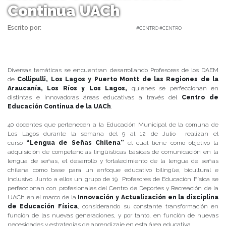
Continua UACh
Escrito por:
Carolina Angulo | 11/07/2018 |
#CENTRO #CENTRO
Diversas temáticas se encuentran desarrollando Profesores de los DAEM
de
Collipulli, Los Lagos y Puerto Montt de las Regiones de la
Araucanía, Los Ríos y Los Lagos,
quienes se perfeccionan en
distintas e innovadoras áreas educativas a través del
Centro de
Educación Continua de la UACh
.
40 docentes que pertenecen a la Educación Municipal de la comuna de
Los Lagos durante la semana del 9 al 12 de Julio realizan el
curso
“Lengua de Señas Chilena”
el cual tiene como objetivo la
adquisición de competencias lingüísticas básicas de comunicación en la
lengua de señas, el desarrollo y fortalecimiento de la lengua de señas
chilena como base para un enfoque educativo bilingüe, bicultural e
inclusivo. Junto a ellos un grupo de 19 Profesores de Educación Física se
perfeccionan con profesionales del Centro de Deportes y Recreación de la
UACh en el marco de la
Innovación y Actualización en la disciplina
de Educación Física
, considerando su constante transformación en
función de las nuevas generaciones, y por tanto, en función de nuevas
necesidades y estrategias de aprendizaje en esta área educativa.