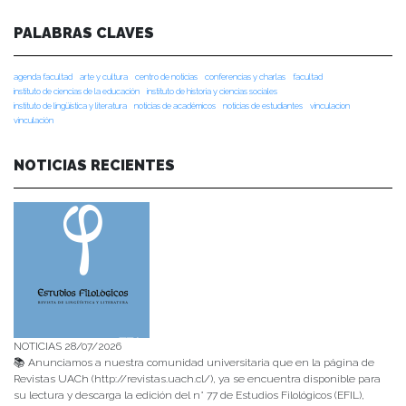
PALABRAS CLAVES
agenda facultad
arte y cultura
centro de noticias
conferencias y charlas
facultad
instituto de ciencias de la educación
instituto de historia y ciencias sociales
instituto de lingüística y literatura
noticias de académicos
noticias de estudiantes
vinculacion
vinculación
NOTICIAS RECIENTES
NOTICIAS 28/07/2026
📚 Anunciamos a nuestra comunidad universitaria que en la página de
Revistas UACh (http://revistas.uach.cl/), ya se encuentra disponible para
su lectura y descarga la edición del n° 77 de Estudios Filológicos (EFIL),