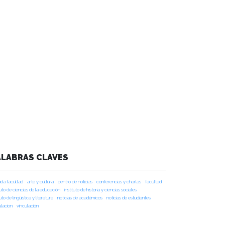
ALABRAS CLAVES
da facultad
arte y cultura
centro de noticias
conferencias y charlas
facultad
tuto de ciencias de la educación
instituto de historia y ciencias sociales
tuto de lingüística y literatura
noticias de académicos
noticias de estudiantes
ulacion
vinculación