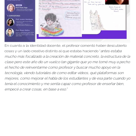
En cuanto a la identidad docente, el profesor comentó haber descubierto
cosas y un lado creativo distinto al que estaba haciendo “
antes estaba
mucho más focalizado a la creación de material concreto, la estructura de la
clase pero este año dio un vuelco tan gigante que yo me tomé muy a pecho
el hecho de reinventarme como profesor y buscar mucho apoyo en la
tecnología, viendo tutoriales de como editar videos, qué plataformas son
mejores, como mejorar el habla de los estudiantes y de esa parte cuando yo
tenía el conocimiento y me sentía capaz como profesor de enseñar bien,
empecé a crear cosas, en base a eso.”
Finalmente, el egresado de la UACh dio como consejo a las y los docentes
“
Hay que focalizar la experiencia en lo que ellos están viviendo y eso es la
casa en estos momentos
”.
Link del conversatorio disponible aquí
https://www.youtube.com/watch?
v=9UYetrrZJ1U