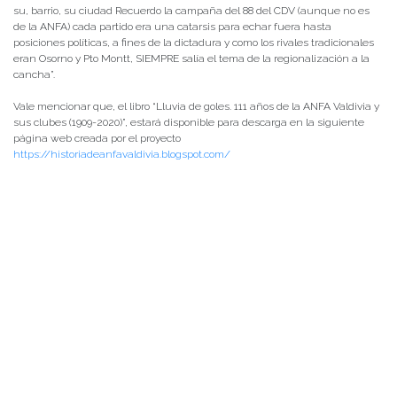
su, barrio, su ciudad Recuerdo la campaña del 88 del CDV (aunque no es
de la ANFA) cada partido era una catarsis para echar fuera hasta
posiciones políticas, a fines de la dictadura y como los rivales tradicionales
eran Osorno y Pto Montt, SIEMPRE salía el tema de la regionalización a la
cancha”.
Vale mencionar que, el libro “Lluvia de goles. 111 años de la ANFA Valdivia y
sus clubes (1909-2020)”, estará disponible para descarga en la siguiente
página web creada por el proyecto
https://historiadeanfavaldivia.blogspot.com/
Revisa el registro audiovisual de la presentación del libro en el siguiente
link: