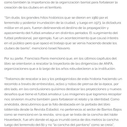
como también la importancia de la organización barrial para fortalecer la
creación de los clubes en el territorio.
“Sin duda, los grandes hitos históricos que se dieron en 1960 por el
terremoto y posterior inundación de la ciudad, y luego en 1973, la dictadura
militar en el país, fueron delineando el destino de la propagación y
apocamiento del futbol amateur en distintos periodos. El surgimiento del
futbol profesional, por ejemplo, fue un acontecimiento que causó interés
en el público pero que opacó el trabajo que se venía haciendo desde los
clubes de barrio”, mencionó Israel Navarro.
Por su parte, Francisco Parra mencionó que, en los últimos capítulos del
libro se orientaron a rescatar la trayectoria de las dirigencias de ANFA,
organizaciones que a lo largo de los años robustecieron a la institución.
“Tratamos de rescatar a las y los protagonistas de esta historia haciendo un
recorrido a través de entrevistas, actas y notas de prensa de la época, por
otro lado, en las conclusiones quisimos destacar las proyecciones y nuevos
desafíos que tiene el fútbol amateur. Las imágenes que logramos recopilar
nos sirvieron mucho también para fortalecer el relato y la identidad. Como
anécdota, descubrimos que la foto destacada en la portada del libro
(obtenida desde la Revista Estadio), no pertenecía al sector de Barrios Bajos
como se mencionó en la revista, sino que se trata de la cancha del Islote
Haverbeck, fue ahí donde el agua inundó cerca de dos metros la cancha
luego del terremoto del 60 y no “la cancha del pantano” como se creía”,