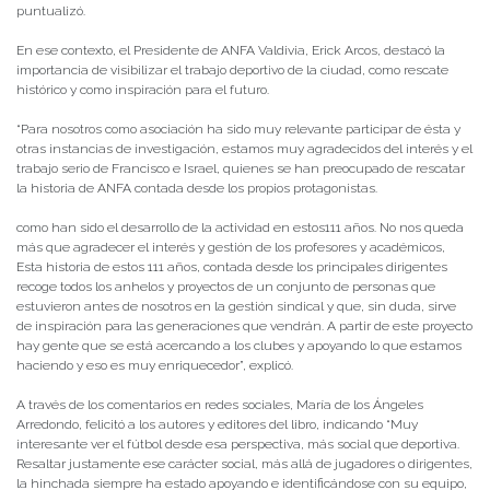
puntualizó.
En ese contexto, el Presidente de ANFA Valdivia, Erick Arcos, destacó la
importancia de visibilizar el trabajo deportivo de la ciudad, como rescate
histórico y como inspiración para el futuro.
“Para nosotros como asociación ha sido muy relevante participar de ésta y
otras instancias de investigación, estamos muy agradecidos del interés y el
trabajo serio de Francisco e Israel, quienes se han preocupado de rescatar
la historia de ANFA contada desde los propios protagonistas.
como han sido el desarrollo de la actividad en estos111 años. No nos queda
más que agradecer el interés y gestión de los profesores y académicos,
Esta historia de estos 111 años, contada desde los principales dirigentes
recoge todos los anhelos y proyectos de un conjunto de personas que
estuvieron antes de nosotros en la gestión sindical y que, sin duda, sirve
de inspiración para las generaciones que vendrán. A partir de este proyecto
hay gente que se está acercando a los clubes y apoyando lo que estamos
haciendo y eso es muy enriquecedor”, explicó.
A través de los comentarios en redes sociales, María de los Ángeles
Arredondo, felicitó a los autores y editores del libro, indicando “Muy
interesante ver el fútbol desde esa perspectiva, más social que deportiva.
Resaltar justamente ese carácter social, más allá de jugadores o dirigentes,
la hinchada siempre ha estado apoyando e identificándose con su equipo,