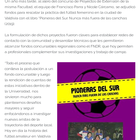
Un año más tarde, al alero del concurso de Proyectos de Extensión de la
misma Facultad, el equipo de Francisco Parra y Nicole Cárcamo, se adjudicó
fondos para rescatar la práctica del fútbol femenino en la ciudad de
Valdivia con el libro “Pioneras del Sur. Nunca más fuera de las canchas
(2019).
La formulación de dichos proyectos fueron claves para establecer redes de
contacto con la comunidad y desarrollar técnicas que les permitieron
alcanzar fondos concursables regionales como el FNDR, que hoy permiten
a profesionales complementar sus investigaciones y trabajo de campo.
“Todo el proceso que
conlleva la postulación a un
fondo concursable y luego
la rendición de cuentas de
estas iniciativas dentro de
la Universidad, nos
sirvieron mucho para
plantearnos desafíos
mayores y seguir
enfocándonos a investigar
nuevas aristas de la
trayectoria del deporte local.
Hoy en día la historia del
fútbol amateur en Valdivia