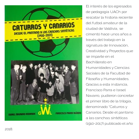
El interés de los egresados
de pedagogía UACh por
rescatar la historia reciente
del futbol amateur de la
ciudad de Valdivia, se
cimentó hace unos años a
través del trabajo en la
signatura de Innovación,
Creatividad y Proyectos que
se imparte en el
Bachillerato en
Humanidades y Ciencias
Sociales de la Facultad de
Filosofía y Humanidades.
Gracias a esta instancia,
Francisco Parra e Israel
Navarro, pudieron concretar
el primer libro de la trilogía,
denominado “Caturros y
Canarios. Desde el pantano
a las canchas sintéticas
(1910-2017) publicado el año
2018.