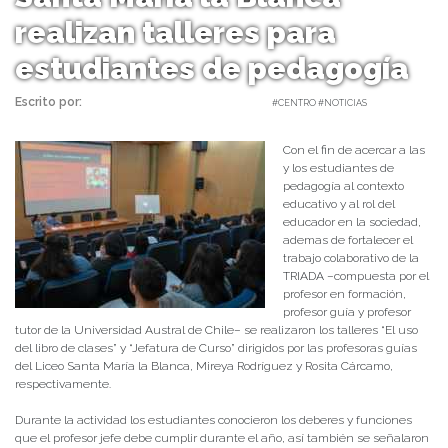
realizan talleres para
estudiantes de pedagogía
Escrito por:
Carolina Angulo | 25/09/2018 |
#CENTRO #NOTICIAS
Con el fin de acercar a las
y los estudiantes de
pedagogía al contexto
educativo y al rol del
educador en la sociedad,
ademas de fortalecer el
trabajo colaborativo de la
TRIADA –compuesta por el
profesor en formación,
profesor guía y profesor
tutor de la Universidad Austral de Chile– se realizaron los talleres “El uso
del libro de clases” y “Jefatura de Curso” dirigidos por las profesoras guías
del Liceo Santa María la Blanca, Mireya Rodríguez y Rosita Cárcamo,
respectivamente.
Durante la actividad los estudiantes conocieron los deberes y funciones
que el profesor jefe debe cumplir durante el año, así también se señalaron