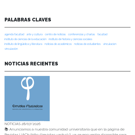
PALABRAS CLAVES
agenda facultad
arte y cultura
centro de noticias
conferencias y charlas
facultad
instituto de ciencias de la educación
instituto de historia y ciencias sociales
instituto de lingüística y literatura
noticias de académicos
noticias de estudiantes
vinculacion
vinculación
NOTICIAS RECIENTES
NOTICIAS 28/07/2026
📚 Anunciamos a nuestra comunidad universitaria que en la página de
Revistas UACh (http://revistas.uach.cl/), ya se encuentra disponible para