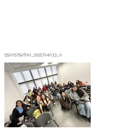
55205792610_3155724033_o