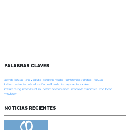
PALABRAS CLAVES
agenda facultad
arte y cultura
centro de noticias
conferencias y charlas
facultad
instituto de ciencias de la educación
instituto de historia y ciencias sociales
instituto de lingüística y literatura
noticias de académicos
noticias de estudiantes
vinculacion
vinculación
NOTICIAS RECIENTES