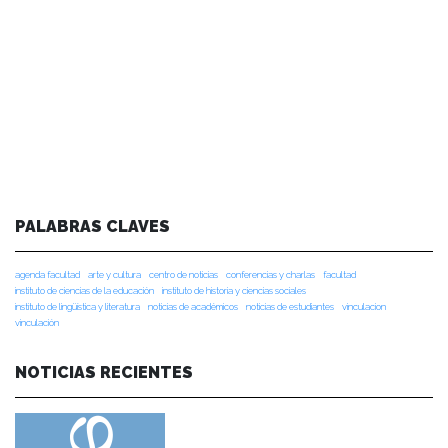
PALABRAS CLAVES
agenda facultad
arte y cultura
centro de noticias
conferencias y charlas
facultad
instituto de ciencias de la educación
instituto de historia y ciencias sociales
instituto de lingüística y literatura
noticias de académicos
noticias de estudiantes
vinculacion
vinculación
NOTICIAS RECIENTES