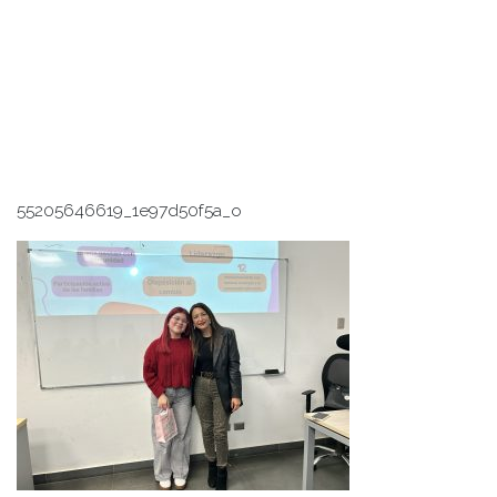
55205646619_1e97d50f5a_o