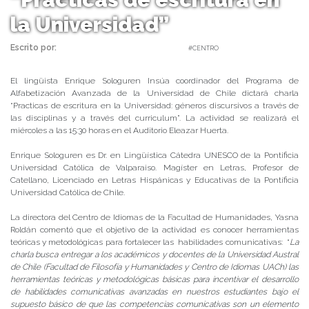
la Universidad”
Escrito por:
Carolina Angulo | 02/08/2019 |
#CENTRO
El lingüista Enrique Sologuren Insúa coordinador del Programa de
Alfabetización Avanzada de la Universidad de Chile dictará charla
“Practicas de escritura en la Universidad: géneros discursivos a través de
las disciplinas y a través del curriculum”. La actividad se realizará el
miércoles a las 15:30 horas en el Auditorio Eleazar Huerta.
Enrique Sologuren es Dr. en Lingüística Cátedra UNESCO de la Pontificia
Universidad Católica de Valparaiso. Magíster en Letras, Profesor de
Catellano, Licenciado en Letras Hispánicas y Educativas de la Pontíficia
Universidad Católica de Chile.
La directora del Centro de Idiomas de la Facultad de Humanidades, Yasna
Roldán comentó que el objetivo de la actividad es conocer herramientas
teóricas y metodológicas para fortalecer las habilidades comunicativas: “
La
charla busca
entregar a los académicos y docentes de la Universidad Austral
de Chile (Facultad de Filosofía y Humanidades y Centro de Idiomas UACh) las
herramientas teóricas y metodológicas básicas para incentivar el desarrollo
de habilidades comunicativas avanzadas en nuestros estudiantes bajo el
supuesto básico de que las competencias comunicativas son un elemento