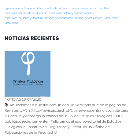
agenda facultad
arte y cultura
centro de noticias
conferencias y charlas
facultad
instituto de ciencias de la educación
instituto de historia y ciencias sociales
instituto de lingüística y literatura
noticias de académicos
noticias de estudiantes
vinculacion
vinculación
NOTICIAS RECIENTES
NOTICIAS 28/07/2026
📚 Anunciamos a nuestra comunidad universitaria que en la página de
Revistas UACh (http://revistas.uach.cl/), ya se encuentra disponible para
su lectura y descarga la edición del n° 77 de Estudios Filológicos (EFIL),
publicado recientemente. Felicitamos al equipo editorial de Estudios
Filológicos, al Instituto de Lingüística y Literatura, la Oficina de
Publicaciones de la Facultad […]