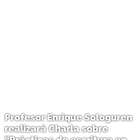
Profesor Enrique Sologuren
realizará Charla sobre
“Prácticas de escritura en