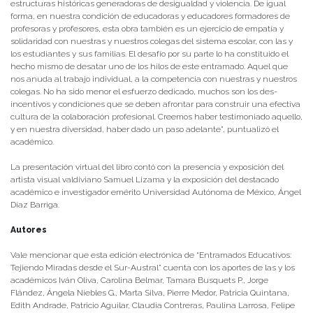
estructuras históricas generadoras de desigualdad y violencia. De igual
forma, en nuestra condición de educadoras y educadores formadores de
profesoras y profesores, esta obra también es un ejercicio de empatía y
solidaridad con nuestras y nuestros colegas del sistema escolar, con las y
los estudiantes y sus familias. El desafío por su parte lo ha constituido el
hecho mismo de desatar uno de los hilos de este entramado. Aquel que
nos anuda al trabajo individual, a la competencia con nuestras y nuestros
colegas. No ha sido menor el esfuerzo dedicado, muchos son los des-
incentivos y condiciones que se deben afrontar para construir una efectiva
cultura de la colaboración profesional. Creemos haber testimoniado aquello,
y en nuestra diversidad, haber dado un paso adelante”, puntualizó el
académico.
La presentación virtual del libro contó con la presencia y exposición del
artista visual valdiviano Samuel Lizama y la exposición del destacado
académico e investigador emérito Universidad Autónoma de México, Ángel
Díaz Barriga.
Autores
Vale mencionar que esta edición electrónica de “Entramados Educativos:
Tejiendo Miradas desde el Sur-Austral” cuenta con los aportes de las y los
académicos Iván Oliva, Carolina Belmar, Tamara Busquets P., Jorge
Flández, Ángela Niebles G., Marta Silva, Pierre Medor, Patricia Quintana,
Edith Andrade, Patricio Aguilar, Claudia Contreras, Paulina Larrosa, Felipe