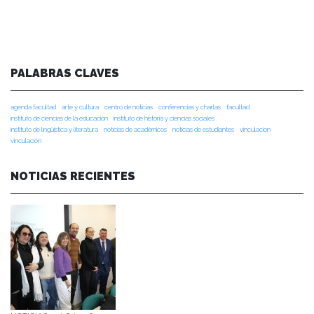
PALABRAS CLAVES
agenda facultad
arte y cultura
centro de noticias
conferencias y charlas
facultad
instituto de ciencias de la educación
instituto de historia y ciencias sociales
instituto de lingüística y literatura
noticias de académicos
noticias de estudiantes
vinculacion
vinculación
NOTICIAS RECIENTES