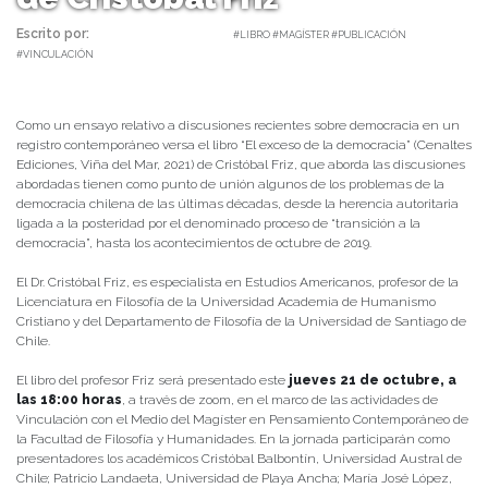
Escrito por:
daniel | 15/10/2021 |
#LIBRO #MAGÍSTER #PUBLICACIÓN
#VINCULACIÓN
Como un ensayo relativo a discusiones recientes sobre democracia en un
registro contemporáneo versa el libro “El exceso de la democracia” (Cenaltes
Ediciones, Viña del Mar, 2021) de Cristóbal Friz, que aborda las discusiones
abordadas tienen como punto de unión algunos de los problemas de la
democracia chilena de las últimas décadas, desde la herencia autoritaria
ligada a la posteridad por el denominado proceso de “transición a la
democracia”, hasta los acontecimientos de octubre de 2019.
El Dr. Cristóbal Friz, es especialista en Estudios Americanos, profesor de la
Licenciatura en Filosofía de la Universidad Academia de Humanismo
Cristiano y del Departamento de Filosofía de la Universidad de Santiago de
Chile.
El libro del profesor Friz será presentado este
jueves 21 de octubre, a
las 18:00 horas
, a través de zoom, en el marco de las actividades de
Vinculación con el Medio del Magíster en Pensamiento Contemporáneo de
la Facultad de Filosofía y Humanidades. En la jornada participarán como
presentadores los académicos Cristóbal Balbontín, Universidad Austral de
Chile; Patricio Landaeta, Universidad de Playa Ancha; María José López,