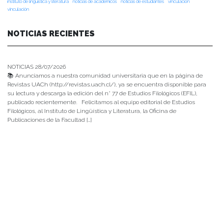
instituto de lingüística y literatura
noticias de académicos
noticias de estudiantes
vinculacion
vinculación
NOTICIAS RECIENTES
NOTICIAS 28/07/2026
📚 Anunciamos a nuestra comunidad universitaria que en la página de
Revistas UACh (http://revistas.uach.cl/), ya se encuentra disponible para
su lectura y descarga la edición del n° 77 de Estudios Filológicos (EFIL),
publicado recientemente. Felicitamos al equipo editorial de Estudios
Filológicos, al Instituto de Lingüística y Literatura, la Oficina de
Publicaciones de la Facultad […]
NOTICIAS 15/07/2026
Muchos de estos recursos fueron implementados durante el semestre en
las residencias de Mejor Niñez Nidal y Las Parras, espacios donde el
estudiantado desarrolló experiencias de aprendizaje y acompañamiento.
NOTICIAS 14/07/2026
La instancia convocó a equipos académicos y profesionales con el fin de
diseñar líneas prioritarias de colaboración y establecer las bases de un plan