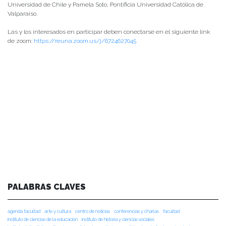
Universidad de Chile y Pamela Soto, Pontificia Universidad Católica de
Valparaíso.
Las y los interesados en participar deben conectarse en el siguiente link
de zoom:
https://reuna.zoom.us/j/6724627045
PALABRAS CLAVES
agenda facultad
arte y cultura
centro de noticias
conferencias y charlas
facultad
instituto de ciencias de la educación
instituto de historia y ciencias sociales