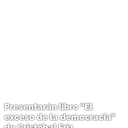
Presentarán libro “El
exceso de la democracia”
de Cristóbal Friz