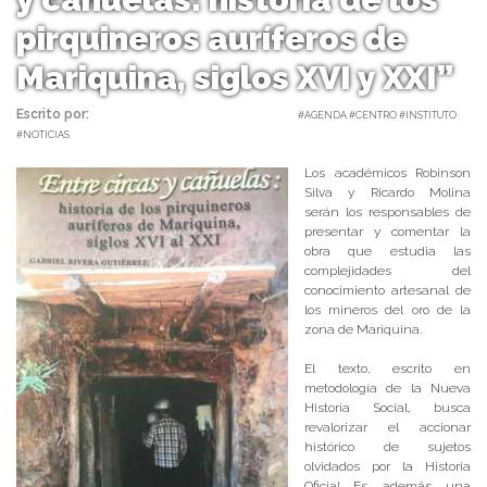
pirquineros auríferos de
Mariquina, siglos XVI y XXI”
Escrito por:
Carolina Angulo | 08/10/2018 |
#AGENDA #CENTRO #INSTITUTO
#NOTICIAS
Los académicos Robinson
Silva y Ricardo Molina
serán los responsables de
presentar y comentar la
obra que estudia las
complejidades del
conocimiento artesanal de
los mineros del oro de la
zona de Mariquina.
El texto, escrito en
metodología de la Nueva
Historia Social, busca
revalorizar el accionar
histórico de sujetos
olvidados por la Historia
Oficial. Es, además, una