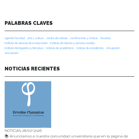
PALABRAS CLAVES
agenda facultad
arte y cultura
centro de noticias
conferencias y charlas
facultad
instituto de ciencias de la educación
instituto de historia y ciencias sociales
instituto de lingüística y literatura
noticias de académicos
noticias de estudiantes
vinculacion
vinculación
NOTICIAS RECIENTES
NOTICIAS 28/07/2026
📚 Anunciamos a nuestra comunidad universitaria que en la página de