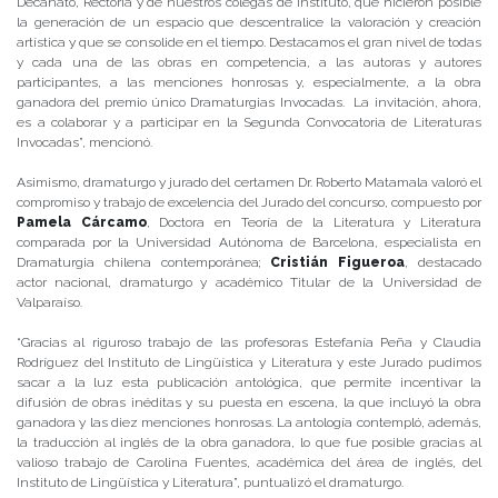
Decanato, Rectoría y de nuestros colegas de instituto, que hicieron posible
la generación de un espacio que descentralice la valoración y creación
artística y que se consolide en el tiempo. Destacamos el gran nivel de todas
y cada una de las obras en competencia, a las autoras y autores
participantes, a las menciones honrosas y, especialmente, a la obra
ganadora del premio único Dramaturgias Invocadas. La invitación, ahora,
es a colaborar y a participar en la Segunda Convocatoria de Literaturas
Invocadas”, mencionó.
Asimismo, dramaturgo y jurado del certamen Dr. Roberto Matamala valoró el
compromiso y trabajo de excelencia del Jurado del concurso, compuesto por
Pamela Cárcamo
, Doctora en Teoría de la Literatura y Literatura
comparada por la Universidad Autónoma de Barcelona, especialista en
Dramaturgia chilena contemporánea;
Cristián Figueroa
, destacado
actor nacional, dramaturgo y académico Titular de la Universidad de
Valparaíso.
“Gracias al riguroso trabajo de las profesoras Estefanía Peña y Claudia
Rodríguez del Instituto de Lingüística y Literatura y este Jurado pudimos
sacar a la luz esta publicación antológica, que permite incentivar la
difusión de obras inéditas y su puesta en escena, la que incluyó la obra
ganadora y las diez menciones honrosas. La antología contempló, además,
la traducción al inglés de la obra ganadora, lo que fue posible gracias al
valioso trabajo de Carolina Fuentes, académica del área de inglés, del
Instituto de Lingüística y Literatura”, puntualizó el dramaturgo.