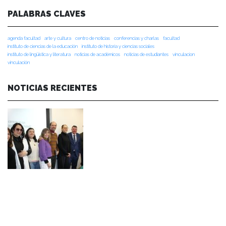
PALABRAS CLAVES
agenda facultad
arte y cultura
centro de noticias
conferencias y charlas
facultad
instituto de ciencias de la educación
instituto de historia y ciencias sociales
instituto de lingüística y literatura
noticias de académicos
noticias de estudiantes
vinculacion
vinculación
NOTICIAS RECIENTES
NOTICIAS 07/08/2026
Durante el encuentro se abordaron temas como la obra de Lope de Vega y
Calderón de la Barca, el pensamiento clásico español, los desafíos de la
investigación en literatura, los criterios editoriales de la Universidad de
Navarra y las proyecciones de publicaciones y proyectos conjuntos.