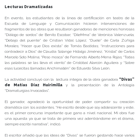
Lecturas Dramatizadas
En evento, los estudiantes de la línea de certificación en teatro de la
Escuela de Lenguaje y Comunicación hicieron intervenciones de
fragmentos de las obras que resultaron ganadoras de menciones honrosas
“Diálogo de sordos” de Benito Escobar; “DileMma” de Verónica Valenzuela;
“Debajo del puente” de Cristian Vidal López; “Duele” de Carla Zúñiga
Morales; “Hacer que Dios exista” de Tomás Bastidas; “Instrucciones para
contradecir a Dios” de Claudia Solange Hidalgo Jiménez; “Kristal” de Carlos
Marcelo Soto Molina; “Peso mosca” de Fernando Alberto Mena Rojas; “Todas
las palabras se las lleva el viento” de Cristóbal Alarcón Aguilera y “Sobre
esas lucecitas llamadas Anchimallén” de Eduardo Silva León.
La actividad concluyó con la lectura íntegra de la obra ganadora
“Divas”
de Matías Díaz Huirimilla
y la presentación de la Antología
“Dramaturgias Invocadas”.
El ganador, agradeció la oportunidad de poder compartir su creación
dramática con los asistentes. “He escrito desde que soy adolescente y este,
es el primer concurso importante que gano a nivel nacional. Mi obra fue
una apuesta ya que se trata de primera vez adentrándome en el drama,
siempre escribí narrativa”, indicó.
El escritor añadió que las ideas de “Divas” se fueron gestando hace varios