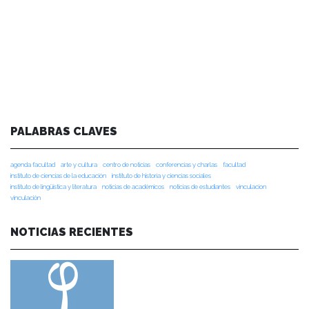
PALABRAS CLAVES
agenda facultad
arte y cultura
centro de noticias
conferencias y charlas
facultad
instituto de ciencias de la educación
instituto de historia y ciencias sociales
instituto de lingüística y literatura
noticias de académicos
noticias de estudiantes
vinculacion
vinculación
NOTICIAS RECIENTES