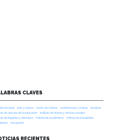
ALABRAS CLAVES
da facultad
arte y cultura
centro de noticias
conferencias y charlas
facultad
tuto de ciencias de la educación
instituto de historia y ciencias sociales
tuto de lingüística y literatura
noticias de académicos
noticias de estudiantes
ulacion
vinculación
OTICIAS RECIENTES