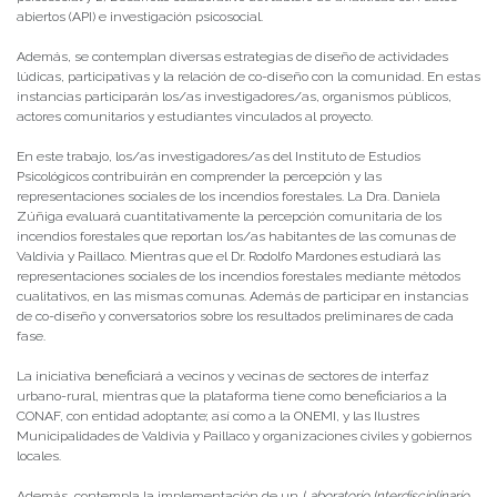
abiertos (API) e investigación psicosocial.
Además, se contemplan diversas estrategias de diseño de actividades
lúdicas, participativas y la relación de co-diseño con la comunidad. En estas
instancias participarán los/as investigadores/as, organismos públicos,
actores comunitarios y estudiantes vinculados al proyecto.
En este trabajo, los/as investigadores/as del Instituto de Estudios
Psicológicos contribuirán en comprender la percepción y las
representaciones sociales de los incendios forestales. La Dra. Daniela
Zúñiga evaluará cuantitativamente la percepción comunitaria de los
incendios forestales que reportan los/as habitantes de las comunas de
Valdivia y Paillaco. Mientras que el Dr. Rodolfo Mardones estudiará las
representaciones sociales de los incendios forestales mediante métodos
cualitativos, en las mismas comunas. Además de participar en instancias
de co-diseño y conversatorios sobre los resultados preliminares de cada
fase.
La iniciativa beneficiará a vecinos y vecinas de sectores de interfaz
urbano-rural, mientras que la plataforma tiene como beneficiarios a la
CONAF, con entidad adoptante; así como a la ONEMI, y las Ilustres
Municipalidades de Valdivia y Paillaco y organizaciones civiles y gobiernos
locales.
Además, contempla la implementación de un
Laboratorio Interdisciplinario