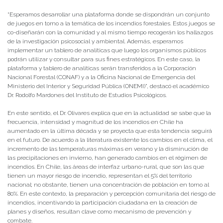
“Esperamos desarrollar una plataforma donde se dispondrán un conjunto
de juegos en torno a la temática de los incendios forestales. Estos juegos se
co-diseñarán con la comunidad y al mismo tiempo recogerán los hallazgos
de la investigación psicosocial y ambiental. Además, esperamos
implementar un tablero de analíticas que luego los organismos públicos
podrán utilizar y consultar para sus fines estratégicos. En este caso, la
plataforma y tablero de analíticas serán transferidos a la Corporación
Nacional Forestal (CONAF) y a la Oficina Nacional de Emergencia del
Ministerio del Interior y Seguridad Pública (ONEMI)”, destacó el académico
Dr. Rodolfo Mardones del Instituto de Estudios Psicológicos.
En este sentido, el Dr. Olivares explica que en la actualidad se sabe que la
frecuencia, intensidad y magnitud de los incendios en Chile ha
aumentado en la última década y se proyecta que esta tendencia seguirá
en el futuro. De acuerdo a la literatura existente los cambios en el clima, el
incremento de las temperaturas máximas en verano y la disminución de
las precipitaciones en invierno, han generado cambios en el régimen de
incendios. En Chile, las áreas de interfaz urbano-rural, que son las que
tienen un mayor riesgo de incendio, representan el 5% del territorio
nacional; no obstante, tienen una concentración de población en torno al
80%. En este contexto, la preparación y percepción comunitaria del riesgo de
incendios, incentivando la participación ciudadana en la creación de
planes y diseños, resultan clave como mecanismo de prevención y
combate.