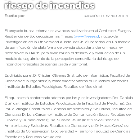
riesgo de incendios
Escrito por:
Carolina Angulo | 09/11/2022 |
#ACADÉMICOS #VINCULACION
El proyecto busca retomar los avances realizados en el Centro del Fuego y
Resiliencia de Socioecosistemas Fireses
(www.fireses.cl
, núcleo de
investigación de la Universidad Austral de Chile), basados en un modelo
de gamificación de plataforma de ciencia ciudadana denominada e-
ncendio de la UACh, para avanzar en el desarrollo y evaluación de un
modelo de seguimiento de la percepción comunitaria del riesgo de
incendios forestales descentralizada y territorial.
Es dirigido por el Dr. Cristian Olivares (Instituto de informática, Facultad de
Ciencias de la Ingeniería) y como director alterno el Dr. Rodolfo Mardones
(Instituto de Estudios Psicológicos, Facultad de Medicina).
El equipo está conformado además por las y los investigadores Dra. Daniela
Zúñiga (Instituto de Estudios Psicológicos de la Facultad de Medicina); Dra.
Paula Villagra (Instituto de Ciencias Ambientales y Evolutivas, Facultad de
Ciencias); Dr. Luis Cárcamo (Instituto de Comunicación Social, Facultad de
Filosofía y Humanidades); Dra. Susana Paula (Instituto de Ciencias
Ambientales y Evolutivas, Facultad de Ciencias), y el Dr. Mauro González
(Instituto de Conservación, Biodiversidad y Territorio, Facultad de Ciencias
Forestales y Recursos Naturales).