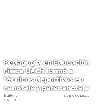
Pedagogía en Educación
Física UACh formó a
técnicos deportivos en
canotaje y paracanotaje
Escrito por:
Carolina Angulo | 14/11/2018 |
#CENTRO #CONGRESOS
#INSTITUTO