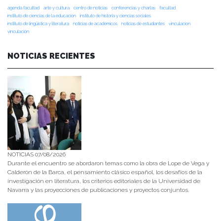
agenda facultad
arte y cultura
centro de noticias
conferencias y charlas
facultad
instituto de ciencias de la educación
instituto de historia y ciencias sociales
instituto de lingüística y literatura
noticias de académicos
noticias de estudiantes
vinculacion
vinculación
NOTICIAS RECIENTES
NOTICIAS 07/08/2026
Durante el encuentro se abordaron temas como la obra de Lope de Vega y
Calderón de la Barca, el pensamiento clásico español, los desafíos de la
investigación en literatura, los criterios editoriales de la Universidad de
Navarra y las proyecciones de publicaciones y proyectos conjuntos.