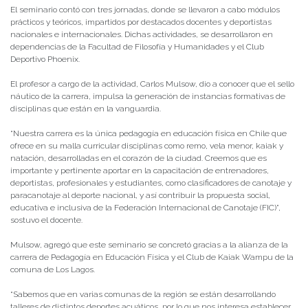
El seminario contó con tres jornadas, donde se llevaron a cabo módulos
prácticos y teóricos, impartidos por destacados docentes y deportistas
nacionales e internacionales. Dichas actividades, se desarrollaron en
dependencias de la Facultad de Filosofía y Humanidades y el Club
Deportivo Phoenix.
El profesor a cargo de la actividad, Carlos Mulsow, dio a conocer que el sello
náutico de la carrera, impulsa la generación de instancias formativas de
disciplinas que están en la vanguardia.
“Nuestra carrera es la única pedagogía en educación física en Chile que
ofrece en su malla curricular disciplinas como remo, vela menor, kaiak y
natación, desarrolladas en el corazón de la ciudad. Creemos que es
importante y pertinente aportar en la capacitación de entrenadores,
deportistas, profesionales y estudiantes, como clasificadores de canotaje y
paracanotaje al deporte nacional, y así contribuir la propuesta social,
educativa e inclusiva de la Federación Internacional de Canotaje (FIC)”,
sostuvo el docente.
Mulsow, agregó que este seminario se concretó gracias a la alianza de la
carrera de Pedagogía en Educación Física y el Club de Kaiak Wampu de la
comuna de Los Lagos.
“Sabemos que en varias comunas de la región se están desarrollando
talleres de distintos deportes acuáticos, por lo que nos interesa establecer