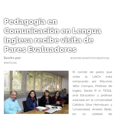
Pedagogía en
Comunicación en Lengua
Inglesa recibe visita de
Pares Evaluadores
Escrito por:
Carolina Angulo | 13/09/2018 |
#CENTRO #INSTITUTO #NOTICIAS
#NOTICIAS
El comité de pares que
visita la UACh está
compuesto por Mauricio
Véliz Campos, Profesor de
Inglés, Doctor © in TESOL
and Education y profesor
asociado en la Universidad
Católica Silva Henríquez y
Universidad Andrés Bello,
en su calidad de