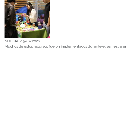
NOTICIAS 15/07/2026
Muchos de estos recursos fueron implementados durante el semestre en
las residencias de Mejor Niñez Nidal y Las Parras, espacios donde el
estudiantado desarrolló experiencias de aprendizaje y acompañamiento.
NOTICIAS 14/07/2026
La instancia convocó a equipos académicos y profesionales con el fin de
diseñar líneas prioritarias de colaboración y establecer las bases de un plan
de trabajo conjunto para el fortalecimiento de la educación pública.