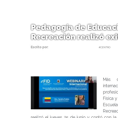
Pedagogía de Educació
Recreación realizó ex
Escrito por:
Carolina Angulo | 26/06/2020 |
#CENTRO
Más d
interna
profesi
Física 
Escuel
Recreac
realizó el jueves 25 de junio y contó con la