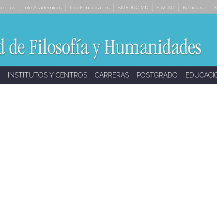
lumnos
Info Académicos
Info Funcionarios
SIVEDUC MD
SIACAD
Biblioteca
S
INSTITUTOS Y CENTROS
CARRERAS
POSTGRADO
EDUCACI