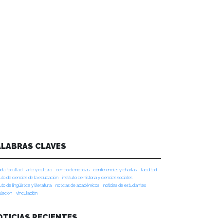
ALABRAS CLAVES
da facultad
arte y cultura
centro de noticias
conferencias y charlas
facultad
tuto de ciencias de la educación
instituto de historia y ciencias sociales
tuto de lingüística y literatura
noticias de académicos
noticias de estudiantes
ulacion
vinculación
OTICIAS RECIENTES