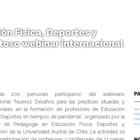
n Física, Deportes y
itoso webinar internacional
P
e 200 personas participaron del webinario
cional “Nuevos Desafíos para las prácticas situadas y
onales en la formación de profesores de Educación
agen
insti
y Deportes en tiempos de pandemia”, organizado por la
insti
a de Pedagogía en Educación Física, Deportes y
vinc
ión de la Universidad Austral de Chile. La actividad se
 participación de profesoras y profesores de 12 países
N