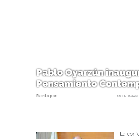
Pablo Oyarzún inaugu
Pensamiento Contem
Escrito por:
Carolina Angulo | 09/04/2018 |
#AGENDA #AGE
La confe