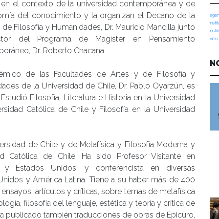
s en el contexto de la universidad contemporánea y de
omía del conocimiento y la organizan el Decano de la
agen
insti
 de Filosofía y Humanidades, Dr. Mauricio Mancilla junto
insti
ector del Programa de Magíster en Pensamiento
vinc
oráneo, Dr. Roberto Chacana.
N
émico de las Facultades de Artes y de Filosofía y
des de la Universidad de Chile, Dr. Pablo Oyarzún, es
. Estudió Filosofía, Literatura e Historia en la Universidad
ersidad Católica de Chile y Filosofía en la Universidad
versidad de Chile y de Metafísica y Filosofía Moderna y
d Católica de Chile. Ha sido Profesor Visitante en
a y Estados Unidos, y conferencista en diversas
Unidos y América Latina. Tiene a su haber más de 400
, ensayos, artículos y críticas, sobre temas de metafísica
logía, filosofía del lenguaje, estética y teoría y crítica de
a. Ha publicado también traducciones de obras de Epicuro,