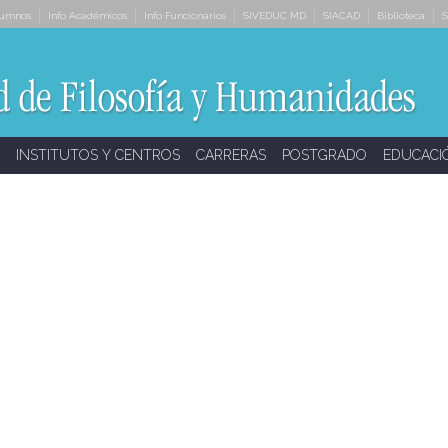
lumnos
Info Académicos
Info Funcionarios
SIVEDUC MD
SIACAD
Biblioteca
S
INSTITUTOS Y CENTROS
CARRERAS
POSTGRADO
EDUCACI