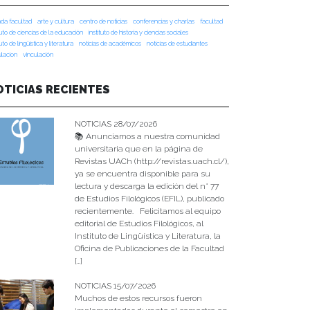
da facultad
arte y cultura
centro de noticias
conferencias y charlas
facultad
tuto de ciencias de la educación
instituto de historia y ciencias sociales
tuto de lingüística y literatura
noticias de académicos
noticias de estudiantes
ulacion
vinculación
OTICIAS RECIENTES
NOTICIAS 28/07/2026
📚 Anunciamos a nuestra comunidad
universitaria que en la página de
Revistas UACh (http://revistas.uach.cl/),
ya se encuentra disponible para su
lectura y descarga la edición del n° 77
de Estudios Filológicos (EFIL), publicado
recientemente. Felicitamos al equipo
editorial de Estudios Filológicos, al
Instituto de Lingüística y Literatura, la
Oficina de Publicaciones de la Facultad
[…]
NOTICIAS 15/07/2026
Muchos de estos recursos fueron