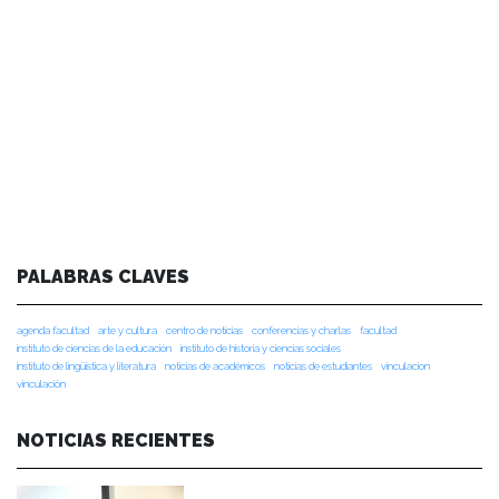
PALABRAS CLAVES
agenda facultad
arte y cultura
centro de noticias
conferencias y charlas
facultad
instituto de ciencias de la educación
instituto de historia y ciencias sociales
instituto de lingüística y literatura
noticias de académicos
noticias de estudiantes
vinculacion
vinculación
NOTICIAS RECIENTES