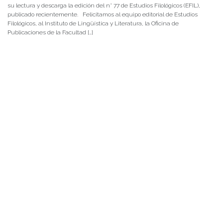
su lectura y descarga la edición del n° 77 de Estudios Filológicos (EFIL),
publicado recientemente. Felicitamos al equipo editorial de Estudios
Filológicos, al Instituto de Lingüística y Literatura, la Oficina de
Publicaciones de la Facultad […]
NOTICIAS 15/07/2026
Muchos de estos recursos fueron implementados durante el semestre en
las residencias de Mejor Niñez Nidal y Las Parras, espacios donde el
estudiantado desarrolló experiencias de aprendizaje y acompañamiento.