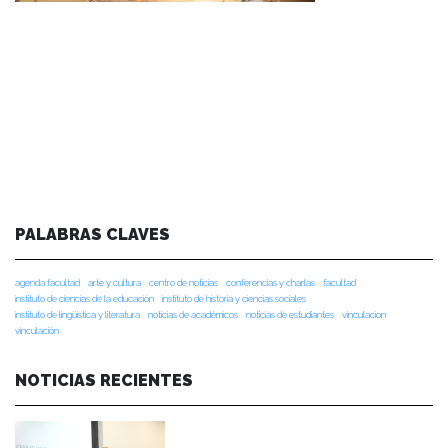
PALABRAS CLAVES
agenda facultad
arte y cultura
centro de noticias
conferencias y charlas
facultad
instituto de ciencias de la educación
instituto de historia y ciencias sociales
instituto de lingüística y literatura
noticias de académicos
noticias de estudiantes
vinculacion
vinculación
NOTICIAS RECIENTES