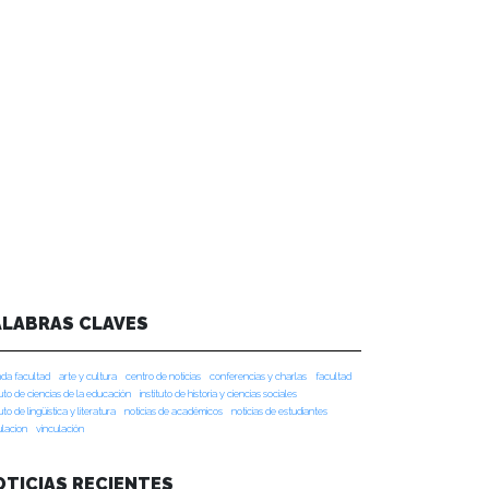
ALABRAS CLAVES
da facultad
arte y cultura
centro de noticias
conferencias y charlas
facultad
tuto de ciencias de la educación
instituto de historia y ciencias sociales
tuto de lingüística y literatura
noticias de académicos
noticias de estudiantes
ulacion
vinculación
OTICIAS RECIENTES