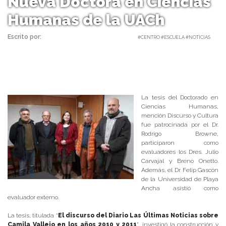
Nueva Doctora en Ciencias
Humanas de la UACh
Escrito por:
Carolina Angulo | 29/08/2018 |
#CENTRO #ESCUELA #NOTICIAS
La tesis del Doctorado en
Ciencias Humanas,
mención Discurso y Cultura
fue patrocinada por el Dr.
Rodrigo Browne,
participaron como
evaluadores los Dres. Julio
Carvajal y Breno Onetto.
Además, el Dr. Felip Gascón
de la Universidad de Playa
Ancha asistió como
evaluador externo.
La tesis, titulada “
El discurso del Diario Las Últimas Noticias sobre
Camila Vallejo en los años 2010 y 2011
”, investigó la construcción y