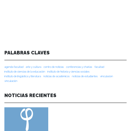
PALABRAS CLAVES
agenda facultad
arte y cultura
centro de noticias
conferencias y charlas
facultad
instituto de ciencias de la educación
instituto de historia y ciencias sociales
instituto de lingüística y literatura
noticias de académicos
noticias de estudiantes
vinculacion
vinculación
NOTICIAS RECIENTES