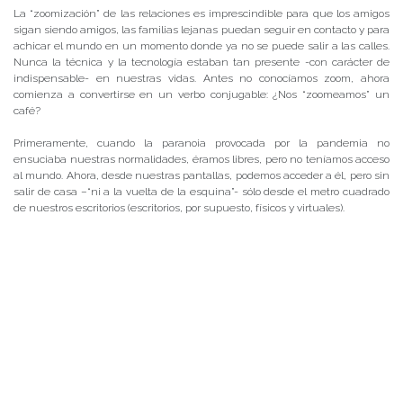
La “zoomización” de las relaciones es imprescindible para que los amigos
sigan siendo amigos, las familias lejanas puedan seguir en contacto y para
achicar el mundo en un momento donde ya no se puede salir a las calles.
Nunca la técnica y la tecnología estaban tan presente -con carácter de
indispensable- en nuestras vidas. Antes no conocíamos zoom, ahora
comienza a convertirse en un verbo conjugable: ¿Nos “zoomeamos” un
café?
Primeramente, cuando la paranoia provocada por la pandemia no
ensuciaba nuestras normalidades, éramos libres, pero no teníamos acceso
al mundo. Ahora, desde nuestras pantallas, podemos acceder a él, pero sin
salir de casa –“ni a la vuelta de la esquina”- sólo desde el metro cuadrado
de nuestros escritorios (escritorios, por supuesto, físicos y virtuales).