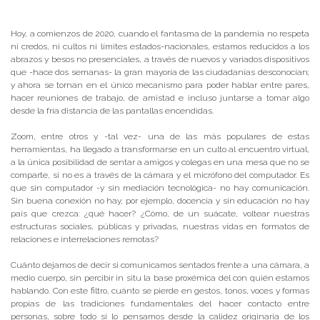
Hoy, a comienzos de 2020, cuando el fantasma de la pandemia no respeta
ni credos, ni cultos ni límites estados-nacionales, estamos reducidos a los
abrazos y besos no presenciales, a través de nuevos y variados dispositivos
que -hace dos semanas- la gran mayoría de las ciudadanías desconocían;
y ahora se tornan en el único mecanismo para poder hablar entre pares,
hacer reuniones de trabajo, de amistad e incluso juntarse a tomar algo
desde la fría distancia de las pantallas encendidas.
Zoom, entre otros y -tal vez- una de las más populares de estas
herramientas, ha llegado a transformarse en un culto al encuentro virtual,
a la única posibilidad de sentar a amigos y colegas en una mesa que no se
comparte, si no es a través de la cámara y el micrófono del computador. Es
que sin computador -y sin mediación tecnológica- no hay comunicación.
Sin buena conexión no hay, por ejemplo, docencia y sin educación no hay
país que crezca: ¿qué hacer? ¿Cómo, de un suácate, voltear nuestras
estructuras sociales, públicas y privadas, nuestras vidas en formatos de
relaciones e interrelaciones remotas?
Cuánto dejamos de decir si comunicamos sentados frente a una cámara, a
medio cuerpo, sin percibir in situ la base proxémica del con quién estamos
hablando. Con este filtro, cuánto se pierde en gestos, tonos, voces y formas
propias de las tradiciones fundamentales del hacer contacto entre
personas, sobre todo si lo pensamos desde la calidez originaria de los