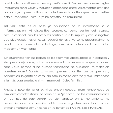
pueblos latinos. Abrazos, besos y cariños se licúan en las nuevas reglas
impuestas por el Covid19 y quedan enredadas entre las corrientes emitidas
por unos ya imprescindibles computadores o dispositivos que hacen posible
esta nueva forma -porque ya no hay otra- de comunicar.
Tal vez, este es el paso ya anunciado de la información a la
informatización. Al dispositivo tecnológico como centro del aparato
comunicacional, con los pro y los contra que ello implica y con la rogativa
que pide quedarnos en casa, reduciéndonos al verse no presencialmente
con la misma normalidad, a la larga, como si se tratase de la proximidad
más común y corriente.
Sin querer caer en las lógicas de los acérrimos apocalípticos e integrados y
sin querer dejar de agudizar la necesidad que tenemos de quedarnos en
casa, ¿qué pasaría si las nuevas tecnologías no hubiesen irrumpido en
nuestras vidas? Quizás, lo mismo que en otros tiempos de guerras y
pandemias: la gente en casa, sin comunicación externa y sólo limitándose
a la más pura soledad o al minimum del núcleo familiar.
Ahora, a poco de tener el virus entre nosotros, zoom -entre otros de
similares características- se torna en la “panacea” de las comunicaciones
en tiempos de corona(ción), transformándose en la herramienta no
presencial que nos permite hablar -eso-, algo tan sencillo como era
primariamente el comunicarse entre personas: NOS PERMITE HABLAR.