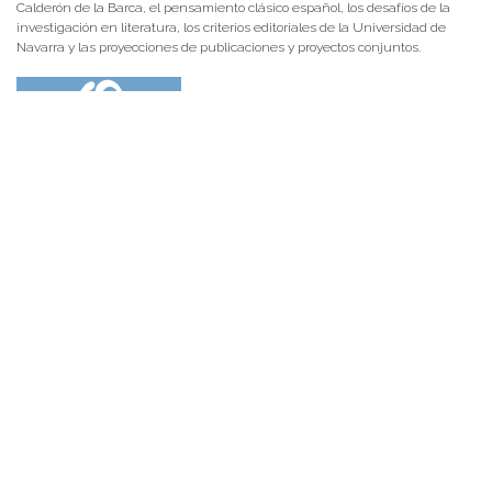
Calderón de la Barca, el pensamiento clásico español, los desafíos de la
investigación en literatura, los criterios editoriales de la Universidad de
Navarra y las proyecciones de publicaciones y proyectos conjuntos.
NOTICIAS 28/07/2026
📚 Anunciamos a nuestra comunidad universitaria que en la página de
Revistas UACh (http://revistas.uach.cl/), ya se encuentra disponible para
su lectura y descarga la edición del n° 77 de Estudios Filológicos (EFIL),
publicado recientemente. Felicitamos al equipo editorial de Estudios
Filológicos, al Instituto de Lingüística y Literatura, la Oficina de
Publicaciones de la Facultad […]