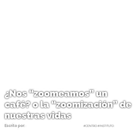
¿Nos “zoomeamos” un
café? o la “zoomización” de
nuestras vidas
Escrito por:
Carolina Angulo | 20/04/2020 |
#CENTRO #INSTITUTO