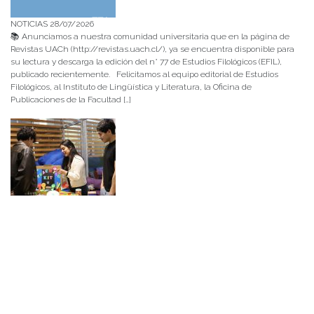
NOTICIAS 28/07/2026
📚 Anunciamos a nuestra comunidad universitaria que en la página de
Revistas UACh (http://revistas.uach.cl/), ya se encuentra disponible para
su lectura y descarga la edición del n° 77 de Estudios Filológicos (EFIL),
publicado recientemente. Felicitamos al equipo editorial de Estudios
Filológicos, al Instituto de Lingüística y Literatura, la Oficina de
Publicaciones de la Facultad […]
NOTICIAS 15/07/2026
Muchos de estos recursos fueron implementados durante el semestre en
las residencias de Mejor Niñez Nidal y Las Parras, espacios donde el
estudiantado desarrolló experiencias de aprendizaje y acompañamiento.