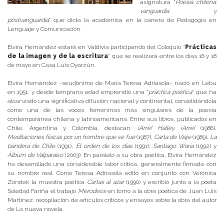
asignatura “
Poesía chilena:
vanguardia y
postvanguardia
” que dicta la académica en la carrera de Pedagogía en
Lenguaje y Comunicación.
Elvira Hernández estará en Valdivia participando del Coloquio “
Prácticas
de la imagen y de la escritura
” que se realizará entre los días 16 y 18
de mayo en Casa Luis Oyarzún.
Elvira Hernández -seudónimo de María Teresa Adriasola- nació en Lebu
en 1951, y desde temprana edad emprendió una “
práctica poética
” que ha
alcanzado una significativa difusión nacional y continental, consolidándola
como una de las voces femeninas más singulares de la poesía
contemporánea chilena y latinoamericana. Entre sus libros, publicados en
Chile, Argentina y Colombia, destacan:
¡Arre! Halley ¡Arre!
(1986),
Meditaciones físicas por un hombre que se fue
(1987),
Carta de Viaje
(1989),
La
bandera de Chile
(1991),
El orden de los días
(1991);
Santiago Waria
(1992) y
Álbum de Valparaíso
(2003). En paralelo a su obra poética, Elvira Hernández
ha desarrollado una considerable labor crítica, generalmente firmada con
su nombre real. Como Teresa Adriasola editó en conjunto con Verónica
Zondek la muestra poética
Cartas al azar
(1990) y escribió junto a la poeta
Soledad Fariña el trabajo
Merodeos
en torno a la obra poética de Juan Luis
Martínez, recopilación de artículos críticos y ensayos sobre la obra del autor
de La nueva novela.