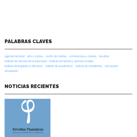
PALABRAS CLAVES
agenda facultad
arte y cultura
centro de noticias
conferencias y charlas
facultad
instituto de ciencias de la educación
instituto de historia y ciencias sociales
instituto de lingüística y literatura
noticias de académicos
noticias de estudiantes
vinculacion
vinculación
NOTICIAS RECIENTES