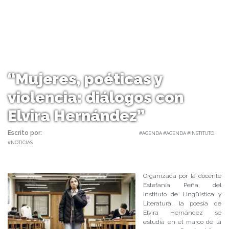
“Mujeres, poéticas y
violencia: diálogos con
Elvira Hernández”
Escrito por:
Carolina Angulo | 14/05/2018 |
#AGENDA #AGENDA #INSTITUTO
#NOTICIAS
Organizada por la docente
Estefanía Peña, del
Instituto de Lingüística y
Literatura, la poesía de
Elvira Hernández se
estudia en el marco de la