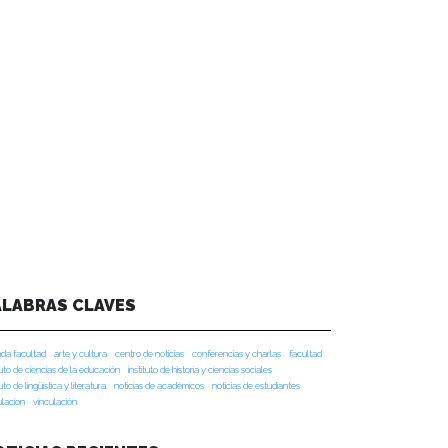
ALABRAS CLAVES
da facultad
arte y cultura
centro de noticias
conferencias y charlas
facultad
tuto de ciencias de la educación
instituto de historia y ciencias sociales
tuto de lingüística y literatura
noticias de académicos
noticias de estudiantes
ulacion
vinculación