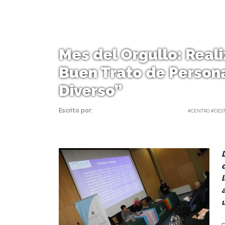
Mes del Orgullo: Reali
Buen Trato de Person
Diverso”
Escrito por:
Carolina Angulo | 10/06/2025 |
#CENTRO #DES