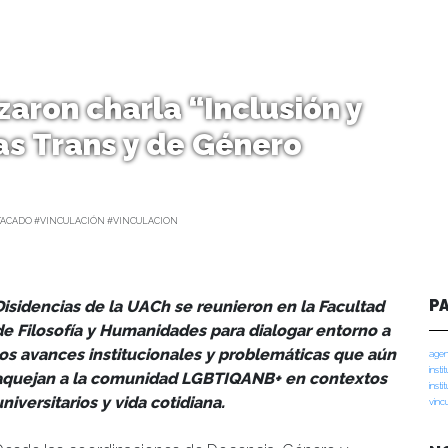
zaron charla “Inclusión y
as Trans y de Género
TACADO #VINCULACIÓN #VINCULACION
P
Disidencias de la UACh se reunieron en la Facultad
de Filosofía y Humanidades para dialogar entorno a
los avances institucionales y problemáticas que aún
agen
insti
aquejan a la comunidad LGBTIQANB+ en contextos
insti
universitarios y vida cotidiana.
vinc