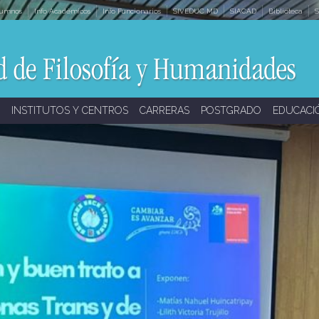
lumnos
Info Académicos
Info Funcionarios
SIVEDUC MD
SIACAD
Biblioteca
S
INSTITUTOS Y CENTROS
CARRERAS
POSTGRADO
EDUCACI