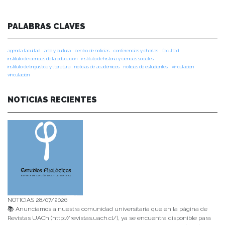
PALABRAS CLAVES
agenda facultad
arte y cultura
centro de noticias
conferencias y charlas
facultad
instituto de ciencias de la educación
instituto de historia y ciencias sociales
instituto de lingüística y literatura
noticias de académicos
noticias de estudiantes
vinculacion
vinculación
NOTICIAS RECIENTES
NOTICIAS 28/07/2026
📚 Anunciamos a nuestra comunidad universitaria que en la página de
Revistas UACh (http://revistas.uach.cl/), ya se encuentra disponible para