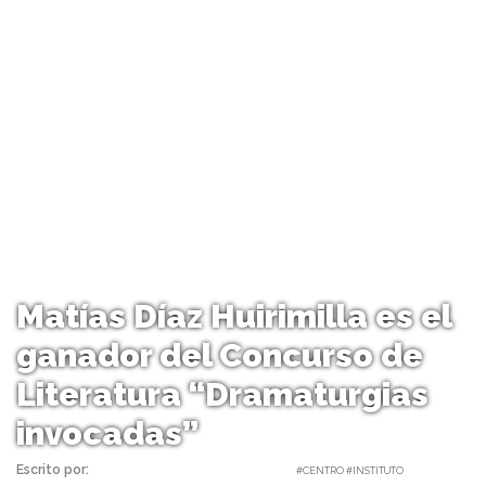
Matías Díaz Huirimilla es el
ganador del Concurso de
Literatura “Dramaturgias
invocadas”
Escrito por:
Carolina Angulo | 04/01/2019 |
#CENTRO #INSTITUTO