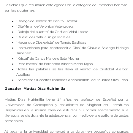
Las obras que resultaron catalogadas en la categoría de “mención honrosa”
son las siguientes:
“Diálogo de sordos” de Benito Escobar
“DileMma” de Verónica Valenzuela
“Debajo del puente” de Cristian Vidal López
“Duele” de Carla Zúñiga Morales
“Hacer que Dios exista” de Tomás Bastidas
“Instrucciones para contradecir a Dios” de Claudia Solange Hidalgo
Jiménez
“Kristal” de Carlos Marcelo Soto Molina
“Peso mosca” de Fernando Alberto Mena Rojas
“Todas las palabras se las lleva el viento” de Cristóbal Alarcón
Aguilera
“Sobre esas lucecitas llamadas Anchimallén” de Eduardo Silva León.
Ganador: Matías Díaz Huirimilla
Matías Díaz Huirimilla tiene 23 años, es profesor de Español por la
Universidad de Concepción y estudiante de Magíster en Literaturas
Hispánicas en la misma casa de estudios. Su primer acercamiento a la
literatura se dio durante la adolescencia, por medio de la escritura de textos
personales.
Al llegar a la universidad comenzó a participar en pequeños concursos