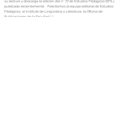
su lectura y descarga la edición del n° 77 de Estudios Filológicos (EFIL),
publicado recientemente. Felicitamos al equipo editorial de Estudios
Filológicos, al Instituto de Lingüística y Literatura, la Oficina de
Publicaciones de la Facultad […]
NOTICIAS 15/07/2026
Muchos de estos recursos fueron implementados durante el semestre en
las residencias de Mejor Niñez Nidal y Las Parras, espacios donde el
estudiantado desarrolló experiencias de aprendizaje y acompañamiento.