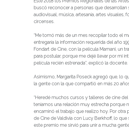
Este 2018 los Premios Regionales de las Artes
buscó reconocer a personas que desarrollan su
audiovisual, música, artesanía, artes visuales, f
circenses.
“Me tomó más de un mes recopilar todo el mat
entregaría la información requerida del año 1
Fondart de Cine, con la película Mamani, un t
para postular, porque me dejé llevar por mi i
película recién estrenada”, explicó la docente.
Asimismo, Margarita Poseck agregó que, lo que
la gente con la que compartió en más 20 años 
“Heredé muchos cursos y talleres de cine de
teníamos una relación muy estrecha porque nos
encaminó el trabajo que realizo hoy. Por otra p
de Cine de Valdivia con Lucy Berkhoff, lo que
este premio me sirvió para unir a mucha gent