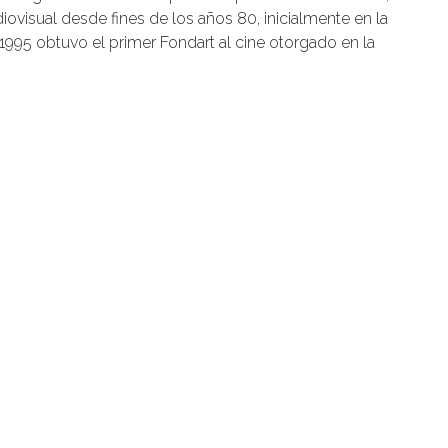
diovisual desde fines de los años 80, inicialmente en la
995 obtuvo el primer Fondart al cine otorgado en la
ación cinematográfica dirigidos a la comunidad en las
Valdivia en la difusión de la programación de la sala,
iciones en el canal de televisión local. Fundadora y
nternacional de Cine de Valdivia, certamen en el que se