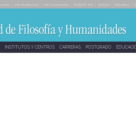
lumnos
Info Académicos
Info Funcionarios
SIVEDUC MD
SIACAD
Biblioteca
S
INSTITUTOS Y CENTROS
CARRERAS
POSTGRADO
EDUCACI