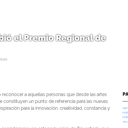
bió el Premio Regional de
ITUTO
P
o reconocer a aquellas personas que desde las artes
que constituyen un punto de referencia para las nuevas
piración para la innovación, creatividad, constancia y
agen
insti
insti
vinc