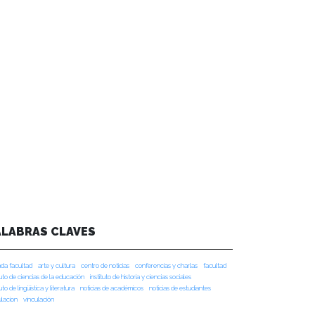
ALABRAS CLAVES
da facultad
arte y cultura
centro de noticias
conferencias y charlas
facultad
tuto de ciencias de la educación
instituto de historia y ciencias sociales
tuto de lingüística y literatura
noticias de académicos
noticias de estudiantes
ulacion
vinculación