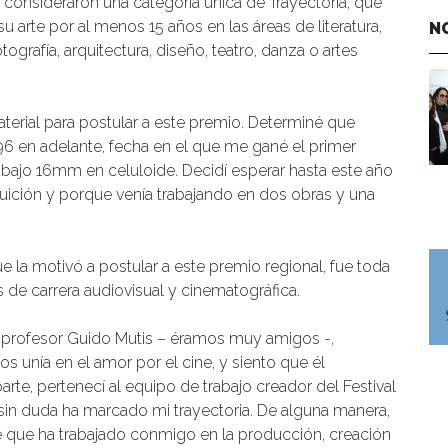
 consideraron una categoría única de Trayectoria, que
 arte por al menos 15 años en las áreas de literatura,
N
otografía, arquitectura, diseño, teatro, danza o artes
erial para postular a este premio. Determiné que
996 en adelante, fecha en el que me gané el primer
rabajo 16mm en celuloide. Decidí esperar hasta este año
ntuición y porque venía trabajando en dos obras y una
 la motivó a postular a este premio regional, fue toda
de carrera audiovisual y cinematográfica.
l profesor Guido Mutis – éramos muy amigos -,
 unía en el amor por el cine, y siento que él
arte, pertenecí al equipo de trabajo creador del Festival
 sin duda ha marcado mi trayectoria. De alguna manera,
e que ha trabajado conmigo en la producción, creación