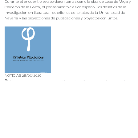
Durante el encuentro se abordaron temas como la obra de Lope de Vega y
Calderón de la Barca, el pensamiento clásico español, los desafíos de la
investigación en literatura, los criterios editoriales de la Universidad de
Navarra y las proyecciones de publicaciones y proyectos conjuntos.
NOTICIAS 28/07/2026
📚 Anunciamos a nuestra comunidad universitaria que en la página de
Revistas UACh (http://revistas.uach.cl/), ya se encuentra disponible para
su lectura y descarga la edición del n° 77 de Estudios Filológicos (EFIL),
publicado recientemente. Felicitamos al equipo editorial de Estudios
Filológicos, al Instituto de Lingüística y Literatura, la Oficina de
Publicaciones de la Facultad […]