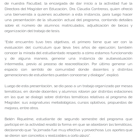
de nuestra Facultad, la encargada de dar inicio a la actividad fue la
Directora del Magíster en Educación, Dra. Claudia Contreras, quien ofreció
una bienvenida a quienes acudieron a esta instancia, para luego hacer
una presentación de la situación actual del programa, contando detalles
sobre el número de alumnos matriculados, adjudicación de becas y
organización del trabajo de tesis.
“Este encuentro tuvo tres objetivos, el primero tiene que ver con la
evaluación del curriculum que lleva tres años de ejecución; también
conocer la mirada del estudiantado respecto a cómo estamos funcionando
y, de alguna manera, generar una instancia de autoevaluación
intermedia, previo al proceso de reacreditación. Por último generar un
espacio con sentido de comunidad donde docentes y distintas
generaciones de estudiantes puedan conocerse y dialogar”, explicó.
Luego de esta presentación, se dio paso a un trabajo organizado por mesas
temáticas, en donde docentes y alumnos rotaron por distintas estaciones
en las que se dialogó sobre distintas temáticas relativas al programa de
Magister, sus asignaturas metodológicas, cursos optativos, propuestas de
mejoras, entre otros.
Belén Riquelme, estudiante de segundo semestre del programa que
participó en la actividad resaltó la forma en que se abordaron las temáticas,
declarando que “la jornada fue muy efectiva y provechosa. Los aportes que
se dieron son concretos y realizables a corto plazo”.