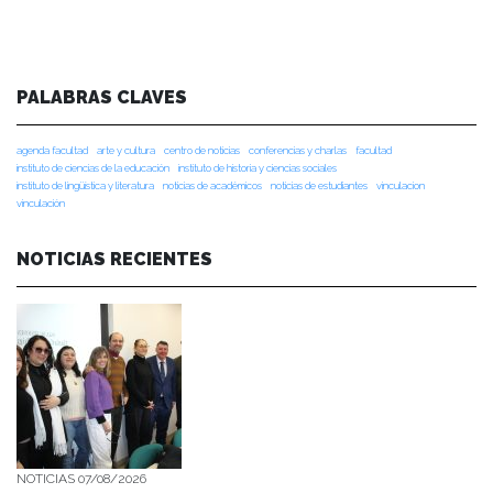
PALABRAS CLAVES
agenda facultad
arte y cultura
centro de noticias
conferencias y charlas
facultad
instituto de ciencias de la educación
instituto de historia y ciencias sociales
instituto de lingüística y literatura
noticias de académicos
noticias de estudiantes
vinculacion
vinculación
NOTICIAS RECIENTES
NOTICIAS 07/08/2026