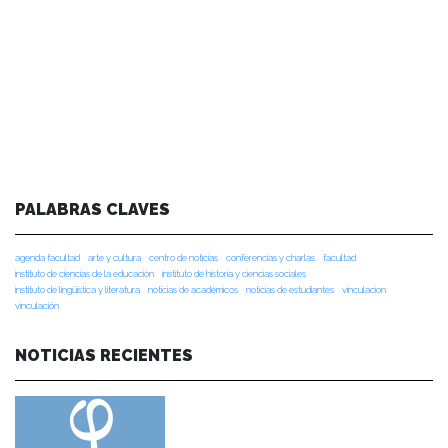
PALABRAS CLAVES
agenda facultad
arte y cultura
centro de noticias
conferencias y charlas
facultad
instituto de ciencias de la educación
instituto de historia y ciencias sociales
instituto de lingüística y literatura
noticias de académicos
noticias de estudiantes
vinculacion
vinculación
NOTICIAS RECIENTES