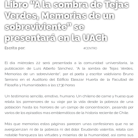
Libro “A la sombra de Tejas
Verdes, Memorias de un
sobreviviente” se
presentará en la UACh
Escrito por:
Carolina Angulo | 20/11/2017 |
#CENTRO
El día miércoles 22 será presentada a la comunidad universitaria, la
publicación de Luis Alberto Sánchez, “A la sombra de Tejas Verdes,
Memorias de un sobreviviente”, por el poeta y escritor valdiviano Bruno
Serrano en el Auditorio del Edificio Eleazar Huerta de la Facultad de
Filosofía y Humanidades a las 17:30 horas
Un testimonio sencillo, emotivo, humano. Un chileno de carne y hueso que
relata los pormenores de su viaje por la vida desde la pobreza de una
población hasta los horrores de un campo de concentración, pasando por
varios de los episodios mas emblemáticos de la historia reciente de Chile.
Más que memorias estas páginas parecen unas confesiones que no se
avergüenzan ni de la pobreza ni del dolor. Exudando valentía, relata con
notable franqueza las virtudes y miserias de la humanidad, así como sus