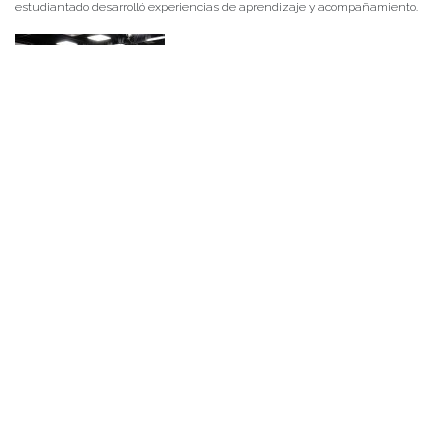
estudiantado desarrolló experiencias de aprendizaje y acompañamiento.
NOTICIAS 14/07/2026
La instancia convocó a equipos académicos y profesionales con el fin de
diseñar líneas prioritarias de colaboración y establecer las bases de un plan
de trabajo conjunto para el fortalecimiento de la educación pública.