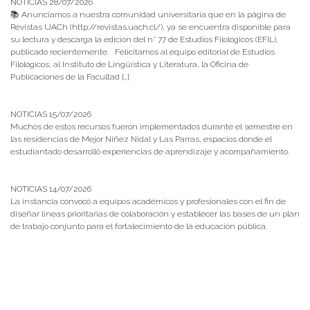
NOTICIAS 28/07/2026
📚 Anunciamos a nuestra comunidad universitaria que en la página de
Revistas UACh (http://revistas.uach.cl/), ya se encuentra disponible para
su lectura y descarga la edición del n° 77 de Estudios Filológicos (EFIL),
publicado recientemente. Felicitamos al equipo editorial de Estudios
Filológicos, al Instituto de Lingüística y Literatura, la Oficina de
Publicaciones de la Facultad […]
NOTICIAS 15/07/2026
Muchos de estos recursos fueron implementados durante el semestre en
las residencias de Mejor Niñez Nidal y Las Parras, espacios donde el
estudiantado desarrolló experiencias de aprendizaje y acompañamiento.
NOTICIAS 14/07/2026
La instancia convocó a equipos académicos y profesionales con el fin de
diseñar líneas prioritarias de colaboración y establecer las bases de un plan
de trabajo conjunto para el fortalecimiento de la educación pública.