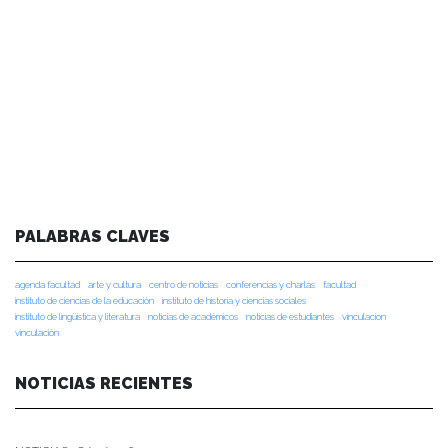
PALABRAS CLAVES
agenda facultad
arte y cultura
centro de noticias
conferencias y charlas
facultad
instituto de ciencias de la educación
instituto de historia y ciencias sociales
instituto de lingüística y literatura
noticias de académicos
noticias de estudiantes
vinculacion
vinculación
NOTICIAS RECIENTES