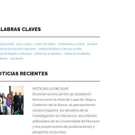
ALABRAS CLAVES
da facultad
arte y cultura
centro de noticias
conferencias y charlas
facultad
tuto de ciencias de la educación
instituto de historia y ciencias sociales
tuto de lingüística y literatura
noticias de académicos
noticias de estudiantes
ulacion
vinculación
OTICIAS RECIENTES
NOTICIAS 07/08/2026
Durante el encuentro se abordaron
temas como la obra de Lope de Vega y
Calderón de la Barca, el pensamiento
clásico español, los desafíos de la
investigación en literatura, los criterios
editoriales de la Universidad de Navarra
y las proyecciones de publicaciones y
proyectos conjuntos.