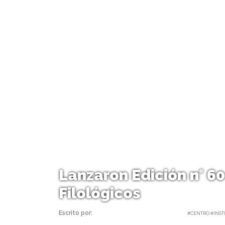
Lanzaron Edición n° 60
Filológicos
Escrito por:
Carolina Angulo | 23/11/2018 |
#CENTRO #INSTI