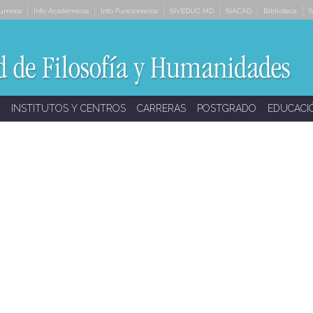
lumnos
Info Académicos
Info Funcionarios
SIVEDUC MD
SIACAD
Biblioteca
S
INSTITUTOS Y CENTROS
CARRERAS
POSTGRADO
EDUCACI