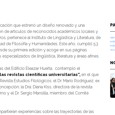
P
icación que estrenó un diseño renovado y una
ón de artículos de reconocidos académicos locales y
ros, pertenece al Instituto de Lingüística y Literatura, de
agen
insti
ltad de Filosofía y Humanidades. Este año, cumplió 53
insti
sde su primera edición y acoge en sus páginas
vinc
 especializados de lingüística, literatura y áreas afines.
N
s del Edificio Eleazar Huerta, contempló el
as revistas científicas universitarias”,
en el que
 Revista Estudios Filológicos; el Dr. Mario Rodríguez, ex
ncepción; la Dra. Diana Kiss, directora de la revista
no y el Dr. Sergio Mansilla, miembro del Comité
artieran experiencias sobre las trayectorias de las