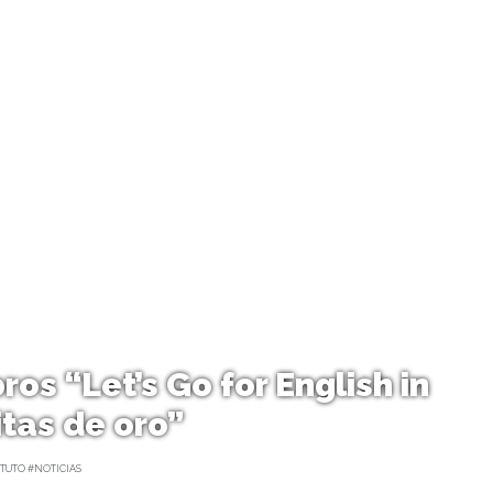
ros “Let’s Go for English in
itas de oro”
TUTO #NOTICIAS