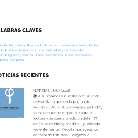
ALABRAS CLAVES
da facultad
arte y cultura
centro de noticias
conferencias y charlas
facultad
tuto de ciencias de la educación
instituto de historia y ciencias sociales
tuto de lingüística y literatura
noticias de académicos
noticias de estudiantes
ulacion
vinculación
OTICIAS RECIENTES
NOTICIAS 28/07/2026
📚 Anunciamos a nuestra comunidad
universitaria que en la página de
Revistas UACh (http://revistas.uach.cl/),
ya se encuentra disponible para su
lectura y descarga la edición del n° 77
de Estudios Filológicos (EFIL), publicado
recientemente. Felicitamos al equipo
editorial de Estudios Filológicos, al