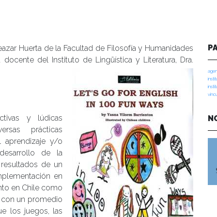
P
leazar Huerta de la Facultad de Filosofía y Humanidades
 docente del Instituto de Lingüística y Literatura, Dra.
agen
insti
insti
vinc
ctivas y lúdicas
N
rsas prácticas
 aprendizaje y/o
desarrollo de la
 resultados de un
implementación en
anto en Chile como
ja con un promedio
e los juegos, las