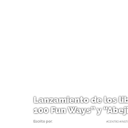
Lanzamiento de los lib
100 Fun Ways” y “Abej
Escrito por:
Carolina Angulo | 24/07/2017 |
#CENTRO #INSTI