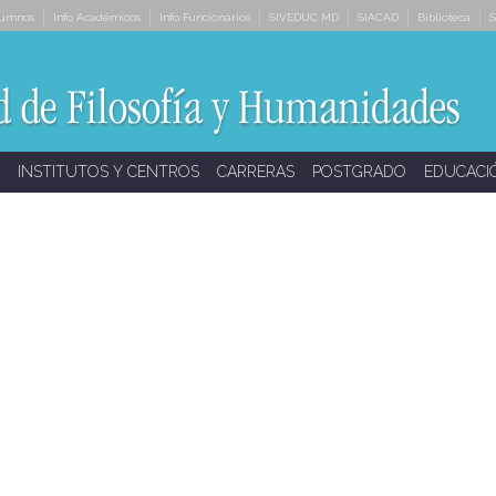
lumnos
Info Académicos
Info Funcionarios
SIVEDUC MD
SIACAD
Biblioteca
S
INSTITUTOS Y CENTROS
CARRERAS
POSTGRADO
EDUCACI