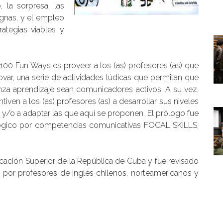
, la sorpresa, las
ignas, y el empleo
rategias viables y
in 100 Fun Ways es proveer a los (as) profesores (as) que
novar, una serie de actividades lúdicas que permitan que
a aprendizaje sean comunicadores activos. A su vez,
ven a los (as) profesores (as) a desarrollar sus niveles
s y/o a adaptar las que aquí se proponen. El prólogo fue
lógico por competencias comunicativas FOCAL SKILLS,
ducación Superior de la República de Cuba y fue revisado
 por profesores de inglés chilenos, norteamericanos y