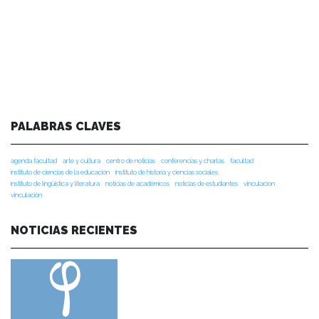
PALABRAS CLAVES
agenda facultad
arte y cultura
centro de noticias
conferencias y charlas
facultad
instituto de ciencias de la educación
instituto de historia y ciencias sociales
instituto de lingüística y literatura
noticias de académicos
noticias de estudiantes
vinculacion
vinculación
NOTICIAS RECIENTES