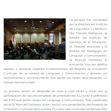
La jornada fue convocada
por la directora del Instituto
de Lingüística y Literatura,
Dra. Claudia Rodríguez, el
director del Instituto de
Ciencias de la Educación,
Dr. Marcelo Arancibia y el
director de Pedagogía en
Lenguaje y Comunicación,
Dr. Manuel Contreras. El
encuentro tuvo por objetivo
abordar y socializar aspectos fundamentales del Proyecto de Innovación
Curricular de la carrera de Lenguaje y Comunicación y generar un
acercamiento y re-conocimiento que siente las bases para proyectar un
trabajo mancomunado.
La primera sesión se desarrolló de 10:00 a 13:00 horas y contó con la
participación del claustro ampliado de profesores del ILLI junto a profesoras
del ICED que dictan clases en Lenguaje y Comunicación. Todo coordinado
por el Dr. Manuel Contreras, quien realizó una presentación del Proyecto de
Innovación Curricular de la carrera. El nuevo plan curricular contempla diez