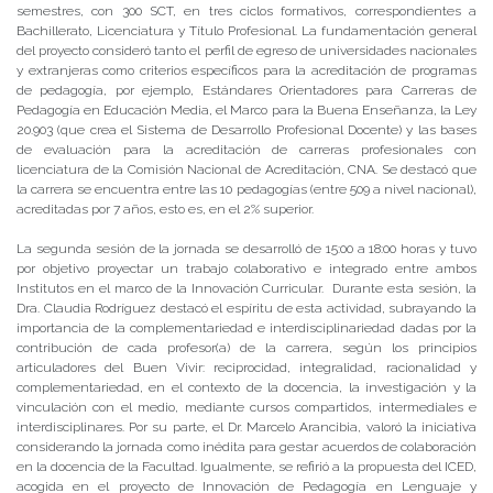
semestres, con 300 SCT, en tres ciclos formativos, correspondientes a
Bachillerato, Licenciatura y Título Profesional. La fundamentación general
del proyecto consideró tanto el perfil de egreso de universidades nacionales
y extranjeras como criterios específicos para la acreditación de programas
de pedagogía, por ejemplo, Estándares Orientadores para Carreras de
Pedagogía en Educación Media, el Marco para la Buena Enseñanza, la Ley
20.903 (que crea el Sistema de Desarrollo Profesional Docente) y las bases
de evaluación para la acreditación de carreras profesionales con
licenciatura de la Comisión Nacional de Acreditación, CNA. Se destacó que
la carrera se encuentra entre las 10 pedagogías (entre 509 a nivel nacional),
acreditadas por 7 años, esto es, en el 2% superior.
La segunda sesión de la jornada se desarrolló de 15:00 a 18:00 horas y tuvo
por objetivo proyectar un trabajo colaborativo e integrado entre ambos
Institutos en el marco de la Innovación Curricular. Durante esta sesión, la
Dra. Claudia Rodríguez destacó el espíritu de esta actividad, subrayando la
importancia de la complementariedad e interdisciplinariedad dadas por la
contribución de cada profesor(a) de la carrera, según los principios
articuladores del Buen Vivir: reciprocidad, integralidad, racionalidad y
complementariedad, en el contexto de la docencia, la investigación y la
vinculación con el medio, mediante cursos compartidos, intermediales e
interdisciplinares. Por su parte, el Dr. Marcelo Arancibia, valoró la iniciativa
considerando la jornada como inédita para gestar acuerdos de colaboración
en la docencia de la Facultad. Igualmente, se refirió a la propuesta del ICED,
acogida en el proyecto de Innovación de Pedagogía en Lenguaje y