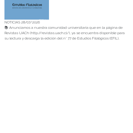
NOTICIAS 28/07/2026
📚 Anunciamos a nuestra comunidad universitaria que en la página de
Revistas UACh (http://revistas.uach.cl/), ya se encuentra disponible para
su lectura y descarga la edición del n° 77 de Estudios Filológicos (EFIL),
publicado recientemente. Felicitamos al equipo editorial de Estudios
Filológicos, al Instituto de Lingüística y Literatura, la Oficina de
Publicaciones de la Facultad […]
NOTICIAS 15/07/2026
Muchos de estos recursos fueron implementados durante el semestre en
las residencias de Mejor Niñez Nidal y Las Parras, espacios donde el
estudiantado desarrolló experiencias de aprendizaje y acompañamiento.