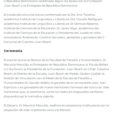
a República Dominicana coordinado según las bases con la Fundación
Juan Bosch y la Embajada de Republica Dominicana.
El jurado del concurso estuvo conformado por la Dra. Ana Traverso,
académica Instituto de Lingüística y Literatura; Dra. Claudia Rodríguez,
académica Instituto de Lingüística y Literatura; Dr. Dámaso Rabanal,
Instituto de Ciencias de la Educación; Dr. Javier Vega, académico del
Instituto de Ciencias de la Educación y Presidente del Jurado en esta
convocatoria; finalmente, Carolina González, periodista y ganadora del V
Concurso de Cuentos Juan Bosch.
Ceremonia
El evento reunió al Decano de la Facultad de Filosofía y Humanidades, Dr.
Mauricio Mancilla; el Embajador de República Dominicana sr. Fausto Rafael
Liz Quiñones; la Presidenta de la Fundación Juan Bosch en Chile, Catalina
Bosch; el Director de la Escuela Juan Bosch de Niebla, Gastón Castillo; el
Director de Vinculación con el Medio de la Faculta de Filosofía y
Humanidades Dr. Claudio Valdés; el ganador de la convocatoria 2021, Iván
Espinoza y los ganadores de nueve menciones honrosas del concurso. Vale
mencionar que, la ceremonia, contó con todos los resguardos sanitarios
dispuestos por la normativa vigente.
El Decano, Dr. Mauricio Mancilla, reafirmó el compromiso institucional con la
proyección de este importante concurso literario.