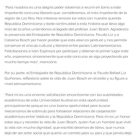
“Para nosotros es una alegría poder volvernos a reunir en torno a este
importante concurso literario que, consideramos, el más importante de la
región de Los Ríos. Nos interesa renovar los votos con nuestra querida
Republica Dominicana y darle continuidad a esta historia que lleva algo
más de 10 años uniéndonos al legado del profesor Juan Bosch. Agradezco
la presencia del Embajador de República Dominicana, Fausto Liz y a
Catalina Bosch por hacer posible que esta alianza perdure y nos permita
conservar el vínculo cultural y literario entre países Latinoamericanos.
Felicitaciones a Iván Espinoza por participar y obtener el primer lugar este
año, esperamos sinceramente que este concurso se siga proyectando por
mucho tiempo más”, mencionó.
Por su parte, el Embajador de República Dominicana sr. Fausto Rafael Liz
Quiñones, reflexionó sobre la vida de Juan Bosch en el exilio y su figura a
nivel latinoamericano.
“Para mí es una enorme satisfacción encontrarme con las autoridades
académicas de esta Universidad Austral en esta oportunidad,
principalmente porque es una buena oportunidad para buscar
mecanismos de estímulo para fortalecer relaciones de cooperación
académicas entre Valdivia y la República Dominicana. Para mí es un honor
estar aquí y recordar la vida de Juan Bosch, quien fue un hombre que vivió
la vida con mucha dignidad, que escribió decenas de libros, que nunca
dejó de ser actor social que quería un cambio para su país y que jamás dejó