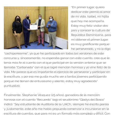
“En primer lugar, quiero
dedicar este premio al amor
de mi vida, Isabel, mi hijita
que hoy me acompaña.
Estoy muy feliz visitar otro
país y conocer la cultura de
República Dominicana, para
mi obtener el primer lugar
es muy gratificante porque
he perseverado, y no lo digo
“cachiporrearme”, ya que he participado en todas las versiones de este
concurso y, sinceramente, no esperaba ganar con este cuento, creo que le
tenía más fe al cuento con el que participé en la versión anterior que se
llamaba “Carbonada” con el que logré mención honrosa y yo vine feliz de la
vida. Me parece que es importante el ejercicio de perseverar y participar en
la escritura, y por eso me gusta mucho ver a tantos jóvenes participando
porque me llenan de entusiasmo y aliento, estoy muy agradecido”
puntualizó.
Finalmente, Stephanie Vásquez (25 años), ganadora de la mención
honrosa con el cuento “Recuerdo” bajo el seudónimo “Gladys del Bosco”
indicó: “Soy estudiante de Auditoria de la UACh, siempre he escrito poesía
y, justamente, este año me había propuesto comenzar a incursionar en la
escritura de cuentos, que para mí es un formato más complejo y difícil. Con