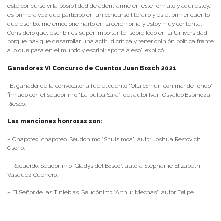
este concurso vi la posibilidad de adentrarme en este formato y aquí estoy,
es primera vez que participo en un concurso literario y es el primer cuento
que escribo, me emocioné harto en la ceremonia y estoy muy contenta.
Considero que, escribir es súper importante, sobre todo en la Universidad
porque hay que desarrollar una actitud crítica y tener opinión política frente
a lo que pasa en el mundo y escribir aporta a eso”, explicó.
Ganadores VI Concurso de Cuentos Juan Bosch 2021
-El ganador de la convocatoria fue el cuento “Olla común con mar de fondo”,
firmado con el seudónimo “La pulpa Sara”, del autor Iván Osvaldo Espinoza
Riesco.
Las menciones honrosas son:
– Chapoteo, chapoteo. Seudónimo “Shuisimoa”, autor Joshua Restovich
Osorio.
– Recuerdo. Seudónimo “Gladys del Bosco”, autora Stephanie Elizabeth
Vásquez Guerrero.
– El Señor de las Tinieblas. Seudónimo “Arthur Mechas”, autor Felipe
Alejandro Alvarado Moncada.
– Fanáticos. Sin firma, autor Max Valdés Avilés.