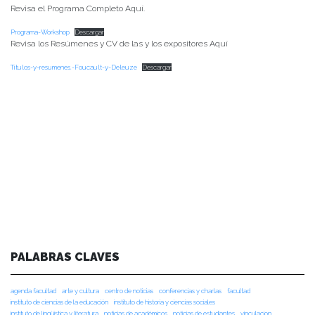
Revisa el Programa Completo Aquí.
Programa-Workshop
Descargar
Revisa los Resúmenes y CV de las y los expositores Aquí
Títulos-y-resumenes.-Foucault-y-Deleuze
Descargar
PALABRAS CLAVES
agenda facultad
arte y cultura
centro de noticias
conferencias y charlas
facultad
instituto de ciencias de la educación
instituto de historia y ciencias sociales
instituto de lingüística y literatura
noticias de académicos
noticias de estudiantes
vinculacion