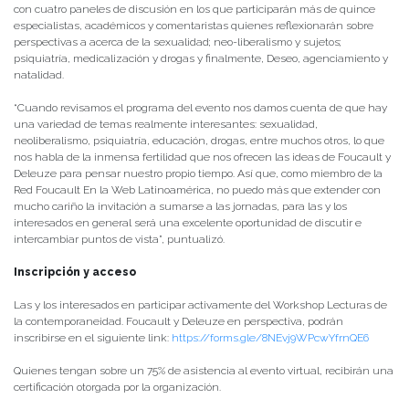
con cuatro paneles de discusión en los que participarán más de quince
especialistas, académicos y comentaristas quienes reflexionarán sobre
perspectivas a acerca de la sexualidad; neo-liberalismo y sujetos;
psiquiatría, medicalización y drogas y finalmente, Deseo, agenciamiento y
natalidad.
“Cuando revisamos el programa del evento nos damos cuenta de que hay
una variedad de temas realmente interesantes: sexualidad,
neoliberalismo, psiquiatría, educación, drogas, entre muchos otros, lo que
nos habla de la inmensa fertilidad que nos ofrecen las ideas de Foucault y
Deleuze para pensar nuestro propio tiempo. Así que, como miembro de la
Red Foucault En la Web Latinoamérica, no puedo más que extender con
mucho cariño la invitación a sumarse a las jornadas, para las y los
interesados en general será una excelente oportunidad de discutir e
intercambiar puntos de vista”, puntualizó.
Inscripción y acceso
Las y los interesados en participar activamente del Workshop Lecturas de
la contemporaneidad. Foucault y Deleuze en perspectiva, podrán
inscribirse en el siguiente link:
https://forms.gle/8NEvj9WPcwYfrnQE6
Quienes tengan sobre un 75% de asistencia al evento virtual, recibirán una
certificación otorgada por la organización.