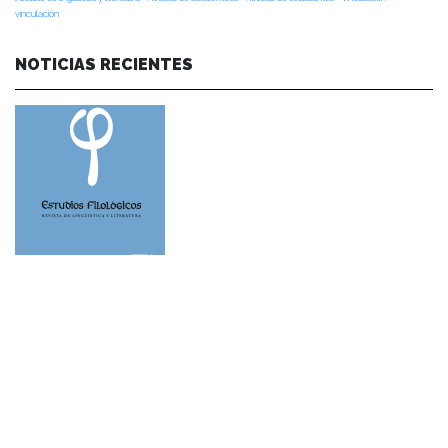
vinculación
NOTICIAS RECIENTES
NOTICIAS 28/07/2026
📚 Anunciamos a nuestra comunidad universitaria que en la página de
Revistas UACh (http://revistas.uach.cl/), ya se encuentra disponible para
su lectura y descarga la edición del n° 77 de Estudios Filológicos (EFIL),
publicado recientemente. Felicitamos al equipo editorial de Estudios
Filológicos, al Instituto de Lingüística y Literatura, la Oficina de
Publicaciones de la Facultad […]