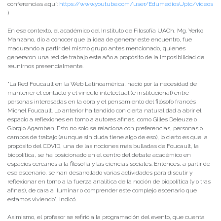
conferencias aquí:
https://www.youtube.com/user/EdumediosUptc/videos
)
En ese contexto, el académico del Instituto de Filosofía UACh, Mg. Yerko
Manzano, dio a conocer que la idea de generar este encuentro, fue
madurando a partir del mismo grupo antes mencionado, quienes
generaron una red de trabajo este año a propósito de la imposibilidad de
reunirnos presencialmente.
“La Red Foucault en la Web Latinoamérica, nació por la necesidad de
mantener el contacto y el vínculo intelectual (e institucional) entre
personas interesadas en la obra y el pensamiento del filósofo francés
Michel Foucault. Lo anterior ha tendido con cierta naturalidad a abrir el
espacio a reflexiones en torno a autores afines, como Gilles Deleuze o
Giorgio Agamben. Esto no solo se relaciona con preferencias, personas o
campos de trabajo (aunque sin duda tiene algo de eso), lo cierto es que, a
propósito del COVID, una de las nociones más bulladas de Foucault, la
biopolítica, se ha posicionado en el centro del debate académico en
espacios cercanos a la filosofía y las ciencias sociales. Entonces, a partir de
ese escenario, se han desarrollado varias actividades para discutir y
reflexionar en torno a la fuerza analítica de la noción de biopolítica (y o tras
afines), de cara a iluminar o comprender este complejo escenario que
estamos viviendo”, indicó.
Asimismo, el profesor se refirió a la programación del evento, que cuenta