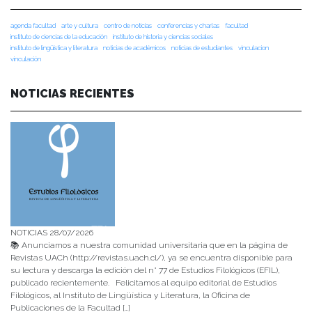
agenda facultad
arte y cultura
centro de noticias
conferencias y charlas
facultad
instituto de ciencias de la educación
instituto de historia y ciencias sociales
instituto de lingüística y literatura
noticias de académicos
noticias de estudiantes
vinculacion
vinculación
NOTICIAS RECIENTES
NOTICIAS 28/07/2026
📚 Anunciamos a nuestra comunidad universitaria que en la página de
Revistas UACh (http://revistas.uach.cl/), ya se encuentra disponible para
su lectura y descarga la edición del n° 77 de Estudios Filológicos (EFIL),
publicado recientemente. Felicitamos al equipo editorial de Estudios
Filológicos, al Instituto de Lingüística y Literatura, la Oficina de
Publicaciones de la Facultad […]