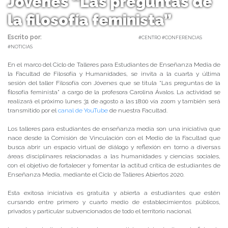
Jóvenes “Las preguntas de
la filosofía feminista”
Escrito por:
Carolina Angulo | 25/08/2020 |
#CENTRO #CONFERENCIAS
#NOTICIAS
En el marco del Ciclo de Talleres para Estudiantes de Enseñanza Media de
la Facultad de Filosofía y Humanidades, se invita a la cuarta y última
sesión del taller Filosofía con Jóvenes que se titula “Las preguntas de la
filosofía feminista” a cargo de la profesora Carolina Ávalos. La actividad se
realizará el próximo lunes 31 de agosto a las 18:00 vía zoom y también será
transmitido por el
canal de YouTube
de nuestra Facultad.
Los talleres para estudiantes de enseñanza media son una iniciativa que
nace desde la Comisión de Vinculación con el Medio de la Facultad que
busca abrir un espacio virtual de diálogo y reflexión en torno a diversas
áreas disciplinares relacionadas a las humanidades y ciencias sociales,
con el objetivo de fortalecer y fomentar la actitud crítica de estudiantes de
Enseñanza Media, mediante el Ciclo de Talleres Abiertos 2020.
Esta exitosa iniciativa es gratuita y abierta a estudiantes que estén
cursando entre primero y cuarto medio de establecimientos públicos,
privados y particular subvencionados de todo el territorio nacional.