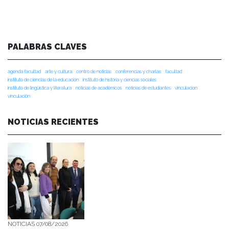
PALABRAS CLAVES
agenda facultad
arte y cultura
centro de noticias
conferencias y charlas
facultad
instituto de ciencias de la educación
instituto de historia y ciencias sociales
instituto de lingüística y literatura
noticias de académicos
noticias de estudiantes
vinculacion
vinculación
NOTICIAS RECIENTES
NOTICIAS 07/08/2026