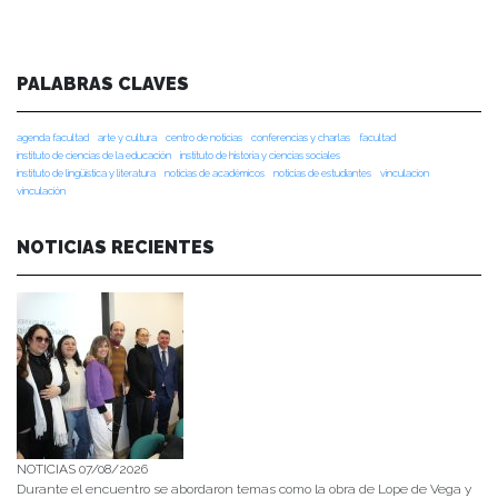
PALABRAS CLAVES
agenda facultad
arte y cultura
centro de noticias
conferencias y charlas
facultad
instituto de ciencias de la educación
instituto de historia y ciencias sociales
instituto de lingüística y literatura
noticias de académicos
noticias de estudiantes
vinculacion
vinculación
NOTICIAS RECIENTES
NOTICIAS 07/08/2026
Durante el encuentro se abordaron temas como la obra de Lope de Vega y