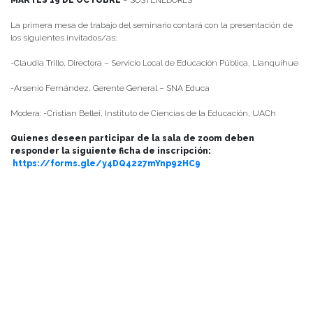
MARTES 19 DE OCTUBRE
– SOSTENEDORES
La primera mesa de trabajo del seminario contará con la presentación de
los siguientes invitados/as:
-Claudia Trillo, Directora – Servicio Local de Educación Pública, Llanquihue
-Arsenio Fernández, Gerente General – SNA Educa
Modera: -Cristian Bellei, Instituto de Ciencias de la Educación, UACh
Quienes deseen participar de la sala de zoom deben
responder la siguiente ficha de inscripción:
https://forms.gle/y4DQ4227mYnp92HC9