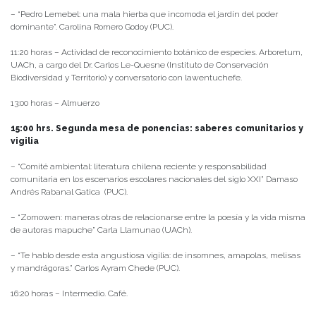
– “Pedro Lemebel: una mala hierba que incomoda el jardín del poder
dominante”. Carolina Romero Godoy (PUC).
11:20 horas – Actividad de reconocimiento botánico de especies. Arboretum,
UACh, a cargo del Dr. Carlos Le-Quesne (Instituto de Conservación
Biodiversidad y Territorio) y conversatorio con lawentuchefe.
13:00 horas – Almuerzo
15:00 hrs. Segunda mesa de ponencias: saberes comunitarios y
vigilia
– “Comité ambiental: literatura chilena reciente y responsabilidad
comunitaria en los escenarios escolares nacionales del siglo XXI” Damaso
Andrés Rabanal Gatica (PUC).
– “Zomowen: maneras otras de relacionarse entre la poesía y la vida misma
de autoras mapuche” Carla Llamunao (UACh).
– “Te hablo desde esta angustiosa vigilia: de insomnes, amapolas, melisas
y mandrágoras.” Carlos Ayram Chede (PUC).
16:20 horas – Intermedio. Café.