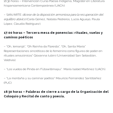
16:30 horas – Intervención Curso Poesía Indígena, Magíster en Literatura
hispanoamericana Contemporánea (UACh):
– SAN/ARTE:
dícese de la disposición armoniosa para la recuperación del
equilibro atávico
(Carla Gómez, Natalia Pedreros, Lucía Aguayo, Paula
López, Claudia Rodríguez).
17:00 horas – Tercera mesa de ponencias: rituales, vuelos y
caminos poéticos
– “Oh, Iemanjá”, “Oh Rainha da Floresta”, “Oh, Santa María”
Representaciones sincréticas de lo femenino como figuras de poder en
rituales amazónicos” Giovanna Iubini (Universidad San Sebastián,
Valdivia).
– “Los vuelos de Pinda en Fütawillimapu”. María Isabel Martínez (UACh).
– “La montaña y su caminar poético” Mauricio Fernández Santibáñez
(PUC)
18:30 horas – Palabras de cierre a cargo de la Organización del
Coloquio y Recital de canto y poesía.