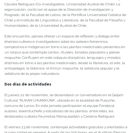
Claudia Rodríguez (Co-investigadora, Universidad Austral de Chile). La
organización, contó con el apoyo de la Dirección de Investigación y
Posgrado, de la Facultad de Letras, de la Pontificia Universidad Católica de
Chile y el Instituto de Lingüística y Literatura, de la Facultad de Filosofía y
Humanidades, de la Universidad Austral de Chile.
Este encuentro, planea ofrecer un espacio de reflexión y diálogo entre
diversos cultores e investigadores sobre los saberes femeninos,
campesinos e indígenas en torno a las plantas medicinales presentes en
un corpus que contempla cantos, rituales, tonadas populares y poesía
mapuche. Confluyen en este coloquio disciplinas, lenguajes y miradas
distintas en torno a las plantas medicinales, desde la literatura, el arte, la
antropología, la botánica, el Kimün mapuche, la sabiduría popular y la
sabiduría de la propia naturaleza.
Dos días de actividades
El jueves 22 de noviembre, se desarrollará un conversatorio en el Galpón
Cultural “RUKAN LYKANKÜRA”, ubicado en la localidad de Puquiñe,
comuna de Lanco. En esta jornada participarán el equipo Fondecyt,
autoras, lawentuchefe y estudiosas de las plantas, entre ellas, las
destacadas cultoras Faumelisa Manquepillán y Carolina Rodríguez.
El viernes 23 de noviembre, contempla actividades gratuitas y orientadas a
la comunidad en general. A partir de las 9:00 horas, en el Auditorio Eleazar