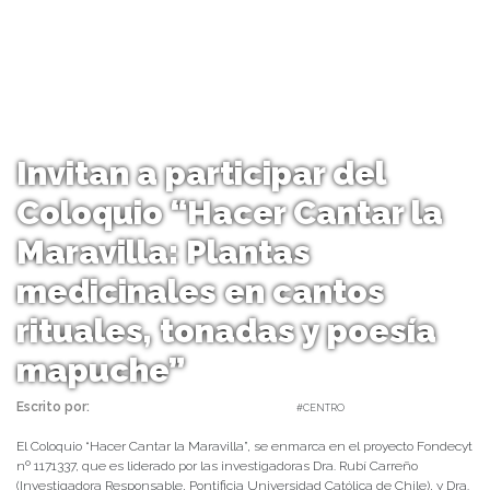
Invitan a participar del
Coloquio “Hacer Cantar la
Maravilla: Plantas
medicinales en cantos
rituales, tonadas y poesía
mapuche”
Escrito por:
Carolina Angulo | 21/11/2018 |
#CENTRO
El Coloquio “Hacer Cantar la Maravilla”, se enmarca en el proyecto Fondecyt
nº 1171337, que es liderado por las investigadoras Dra. Rubí Carreño
(Investigadora Responsable, Pontificia Universidad Católica de Chile), y Dra.