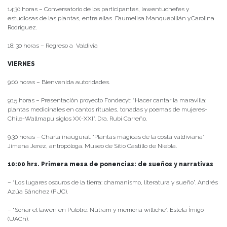
14:30 horas – Conversatorio de los participantes, lawentuchefes y
estudiosas de las plantas, entre ellas Faumelisa Manquepillán y.Carolina
Rodríguez.
18: 30 horas – Regreso a Valdivia
VIERNES
9:00 horas – Bienvenida autoridades.
9:15 horas – Presentación proyecto Fondecyt: “Hacer cantar la maravilla:
plantas medicinales en cantos rituales, tonadas y poemas de mujeres-
Chile-Wallmapu siglos XX-XXI”. Dra. Rubí Carreño.
9:30 horas – Charla inaugural. “Plantas mágicas de la costa valdiviana”
Jimena Jerez, antropóloga. Museo de Sitio Castillo de Niebla.
10:00 hrs. Primera mesa de ponencias: de sueños y narrativas
– “Los lugares oscuros de la tierra: chamanismo, literatura y sueño”. Andrés
Azúa Sánchez (PUC).
– “Soñar el lawen en Pulotre: Nütram y memoria williche”. Estela Ímigo
(UACh).