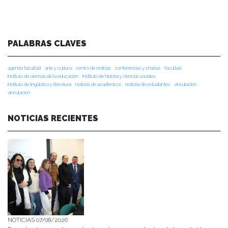
PALABRAS CLAVES
agenda facultad
arte y cultura
centro de noticias
conferencias y charlas
facultad
instituto de ciencias de la educación
instituto de historia y ciencias sociales
instituto de lingüística y literatura
noticias de académicos
noticias de estudiantes
vinculacion
vinculación
NOTICIAS RECIENTES
NOTICIAS 07/08/2026