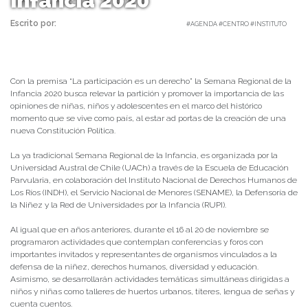
Infancia 2020
Escrito por:
Carolina Angulo | 12/11/2020 |
#AGENDA #CENTRO #INSTITUTO
Con la premisa “La participación es un derecho” la Semana Regional de la
Infancia 2020 busca relevar la partición y promover la importancia de las
opiniones de niñas, niños y adolescentes en el marco del histórico
momento que se vive como país, al estar ad portas de la creación de una
nueva Constitución Política.
La ya tradicional Semana Regional de la Infancia, es organizada por la
Universidad Austral de Chile (UACh) a través de la Escuela de Educación
Parvularia, en colaboración del Instituto Nacional de Derechos Humanos de
Los Ríos (INDH), el Servicio Nacional de Menores (SENAME), la Defensoría de
la Niñez y la Red de Universidades por la Infancia (RUPI).
Al igual que en años anteriores, durante el 16 al 20 de noviembre se
programaron actividades que contemplan conferencias y foros con
importantes invitados y representantes de organismos vinculados a la
defensa de la niñez, derechos humanos, diversidad y educación.
Asimismo, se desarrollarán actividades temáticas simultáneas dirigidas a
niños y niñas como talleres de huertos urbanos, títeres, lengua de señas y
cuenta cuentos.