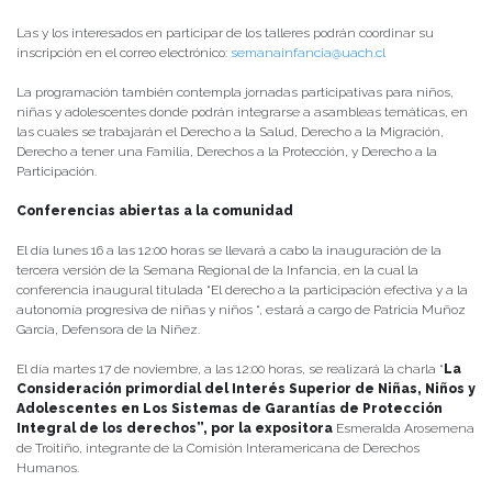
Las y los interesados en participar de los talleres podrán coordinar su
inscripción en el correo electrónico:
semanainfancia@uach.cl
La programación también contempla jornadas participativas para niños,
niñas y adolescentes donde podrán integrarse a asambleas temáticas, en
las cuales se trabajarán el Derecho a la Salud, Derecho a la Migración,
Derecho a tener una Familia, Derechos a la Protección, y Derecho a la
Participación.
Conferencias abiertas a la comunidad
El día lunes 16 a las 12:00 horas se llevará a cabo la inauguración de la
tercera versión de la Semana Regional de la Infancia, en la cual la
conferencia inaugural titulada “El derecho a la participación efectiva y a la
autonomía progresiva de niñas y niños “, estará a cargo de Patricia Muñoz
García, Defensora de la Niñez.
El día martes 17 de noviembre, a las 12:00 horas, se realizará la charla “
La
Consideración primordial del Interés Superior de Niñas, Niños y
Adolescentes en Los Sistemas de Garantías de Protección
Integral de los derechos”, por la expositora
Esmeralda Arosemena
de Troitiño, integrante de la Comisión Interamericana de Derechos
Humanos.