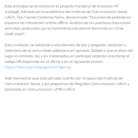
Esta actividad se enmarca en el proyecto Fondecyt de Iniciación Nº
11200446, liderado por la académica del Instituto de Comunicación Social
UACh, Dra. Camila Cárdenas Neira, denominado “Discursos de protesta en
espacios de interacción online-offline. Análisis de las prácticas discursivas
activistas producidas por el movimiento estudiantil feminista en Chile
(2018-2020)”.
Esta invitación se extiende a estudiantes de pre y posgrado, docentes y
miembros de la comunidad valdiviana en general. Debido a que el aforo del
lugar es limitado, las y los interesados en participar deberán inscribirse el
código QR disponible en el afiche o en el siguiente enlace:
https://forms.gle/bXpcgjcVUCV74Xny5
Vale mencionar que esta jornada cuenta con el apoyo del Instituto de
Comunicación Social, y los programas de Magíster Comunicación UACh y
Doctorado en Comunicación UFRO-UACh.