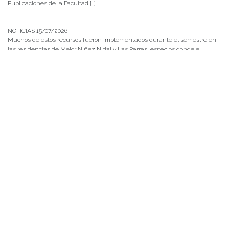
Publicaciones de la Facultad […]
NOTICIAS 15/07/2026
Muchos de estos recursos fueron implementados durante el semestre en
las residencias de Mejor Niñez Nidal y Las Parras, espacios donde el
estudiantado desarrolló experiencias de aprendizaje y acompañamiento.
NOTICIAS 14/07/2026
La instancia convocó a equipos académicos y profesionales con el fin de
diseñar líneas prioritarias de colaboración y establecer las bases de un plan
de trabajo conjunto para el fortalecimiento de la educación pública.