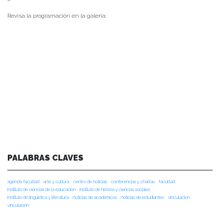
Revisa la programación en la galería:
PALABRAS CLAVES
agenda facultad
arte y cultura
centro de noticias
conferencias y charlas
facultad
instituto de ciencias de la educación
instituto de historia y ciencias sociales
instituto de lingüística y literatura
noticias de académicos
noticias de estudiantes
vinculacion
vinculación