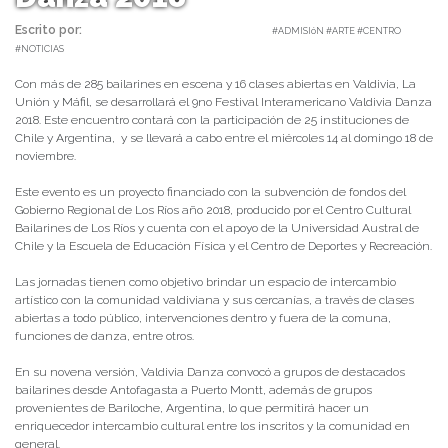
Escrito por:
Carolina Angulo | 14/11/2018 |
#ADMISIóN #ARTE #CENTRO
#NOTICIAS
Con más de 285 bailarines en escena y 16 clases abiertas en Valdivia, La
Unión y Máfil, se desarrollará el 9no Festival Interamericano Valdivia Danza
2018. Este encuentro contará con la participación de 25 instituciones de
Chile y Argentina, y se llevará a cabo entre el miércoles 14 al domingo 18 de
noviembre.
Este evento es un proyecto financiado con la subvención de fondos del
Gobierno Regional de Los Ríos año 2018, producido por el Centro Cultural
Bailarines de Los Ríos y cuenta con el apoyo de la Universidad Austral de
Chile y la Escuela de Educación Física y el Centro de Deportes y Recreación.
Las jornadas tienen como objetivo brindar un espacio de intercambio
artístico con la comunidad valdiviana y sus cercanías, a través de clases
abiertas a todo público, intervenciones dentro y fuera de la comuna,
funciones de danza, entre otros.
En su novena versión, Valdivia Danza convocó a grupos de destacados
bailarines desde Antofagasta a Puerto Montt, además de grupos
provenientes de Bariloche, Argentina, lo que permitirá hacer un
enriquecedor intercambio cultural entre los inscritos y la comunidad en
general.