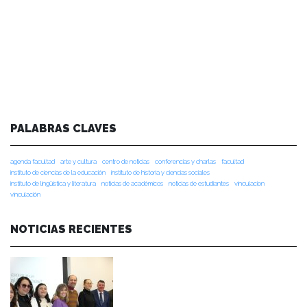
PALABRAS CLAVES
agenda facultad
arte y cultura
centro de noticias
conferencias y charlas
facultad
instituto de ciencias de la educación
instituto de historia y ciencias sociales
instituto de lingüística y literatura
noticias de académicos
noticias de estudiantes
vinculacion
vinculación
NOTICIAS RECIENTES