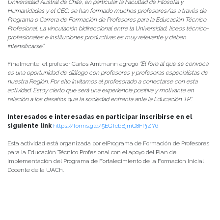
Universidad Austral de Chile, en particular la Facultad de Filosofía y
Humanidades y el CEC, se han formado muchos profesores/as a través de
Programa o Carrera de Formación de Profesores para la Educación Técnico
Profesional. La vinculación bidireccional entre la Universidad, liceos técnico-
profesionales e instituciones productivas es muy relevante y deben
intensificarse”.
Finalmente, el profesor Carlos Amtmann agregó
“
El foro al que se convoca
es una oportunidad de diálogo con profesores y profesoras especialistas de
nuestra Región. Por ello invitamos al profesorado a conectarse con esta
actividad. Estoy cierto que será una experiencia positiva y motivante en
relación a los desafíos que la sociedad enfrenta ante la Educación TP”.
Interesados e interesadas en participar inscribirse en el
siguiente link
https://forms.gle/5EGTcbBjmG8FPjZY6
Esta actividad está organizada por elPrograma de Formación de Profesores
para la Educación Técnico Profesional con el apoyo del Plan de
Implementación del Programa de Fortalecimiento de la Formación Inicial
Docente de la UACh.