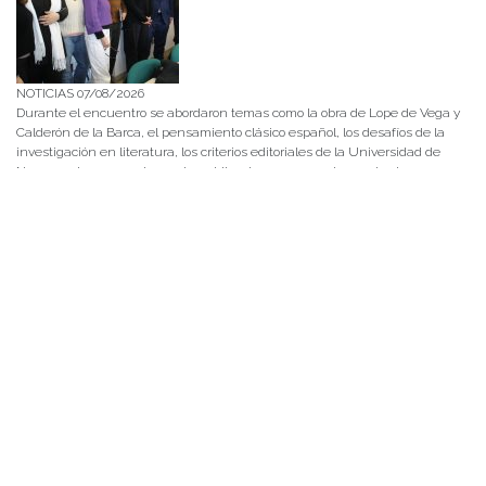
NOTICIAS 07/08/2026
Durante el encuentro se abordaron temas como la obra de Lope de Vega y
Calderón de la Barca, el pensamiento clásico español, los desafíos de la
investigación en literatura, los criterios editoriales de la Universidad de
Navarra y las proyecciones de publicaciones y proyectos conjuntos.
NOTICIAS 28/07/2026
📚 Anunciamos a nuestra comunidad universitaria que en la página de
Revistas UACh (http://revistas.uach.cl/), ya se encuentra disponible para
su lectura y descarga la edición del n° 77 de Estudios Filológicos (EFIL),
publicado recientemente. Felicitamos al equipo editorial de Estudios
Filológicos, al Instituto de Lingüística y Literatura, la Oficina de