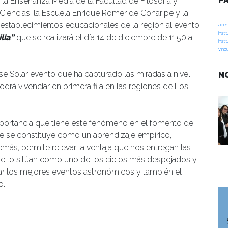
P
la Enseñanza Media de la Facultad de Filosofía y
iencias, la Escuela Enrique Römer de Coñaripe y la
s establecimientos educacionales de la región al evento
agen
insti
lia”
que se realizará el día 14 de diciembre de 11:50 a
insti
vinc
pse Solar evento que ha capturado las miradas a nivel
N
drá vivenciar en primera fila en las regiones de Los
 importancia que tiene este fenómeno en el fomento de
e se constituye como un aprendizaje empírico,
demás, permite relevar la ventaja que nos entregan las
que lo sitúan como uno de los cielos más despejados y
ar los mejores eventos astronómicos y también el
o.