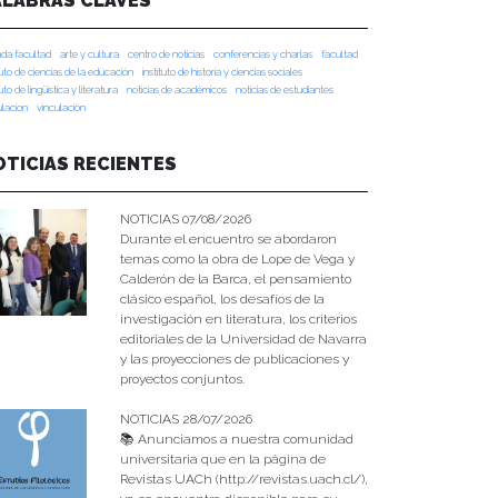
ALABRAS CLAVES
da facultad
arte y cultura
centro de noticias
conferencias y charlas
facultad
tuto de ciencias de la educación
instituto de historia y ciencias sociales
tuto de lingüística y literatura
noticias de académicos
noticias de estudiantes
ulacion
vinculación
OTICIAS RECIENTES
NOTICIAS 07/08/2026
Durante el encuentro se abordaron
temas como la obra de Lope de Vega y
Calderón de la Barca, el pensamiento
clásico español, los desafíos de la
investigación en literatura, los criterios
editoriales de la Universidad de Navarra
y las proyecciones de publicaciones y
proyectos conjuntos.
NOTICIAS 28/07/2026
📚 Anunciamos a nuestra comunidad
universitaria que en la página de
Revistas UACh (http://revistas.uach.cl/),