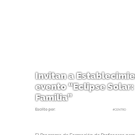
Invitan a Establecimi
evento “Eclipse Solar:
Familia”
Escrito por:
Carolina Angulo | 02/12/2020 |
#CENTRO