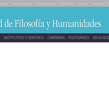
lumnos
Info Académicos
Info Funcionarios
SIVEDUC MD
SIACAD
Biblioteca
S
INSTITUTOS Y CENTROS
CARRERAS
POSTGRADO
EDUCACI