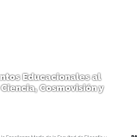
entos Educacionales al
 Ciencia, Cosmovisión y