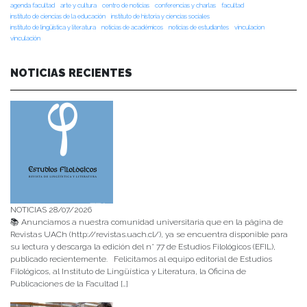
agenda facultad
arte y cultura
centro de noticias
conferencias y charlas
facultad
instituto de ciencias de la educación
instituto de historia y ciencias sociales
instituto de lingüística y literatura
noticias de académicos
noticias de estudiantes
vinculacion
vinculación
NOTICIAS RECIENTES
NOTICIAS 28/07/2026
📚 Anunciamos a nuestra comunidad universitaria que en la página de
Revistas UACh (http://revistas.uach.cl/), ya se encuentra disponible para
su lectura y descarga la edición del n° 77 de Estudios Filológicos (EFIL),
publicado recientemente. Felicitamos al equipo editorial de Estudios
Filológicos, al Instituto de Lingüística y Literatura, la Oficina de
Publicaciones de la Facultad […]