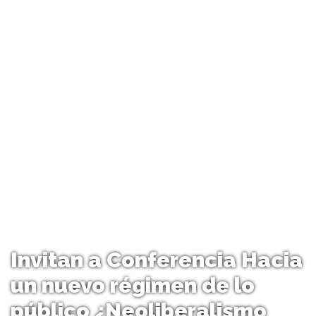
Invitan a Conferencia Hacia
un nuevo régimen de lo
público ¿Neoliberalismo