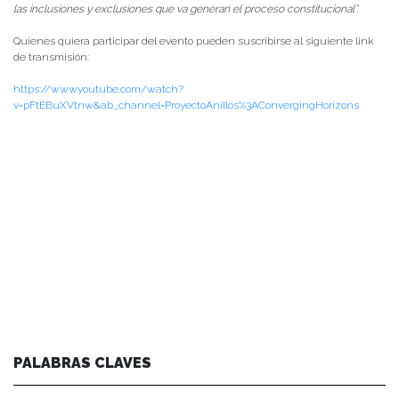
las inclusiones y exclusiones que va generan el proceso constitucional”.
Quienes quiera participar del evento pueden suscribirse al siguiente link
de transmisión:
https://www.youtube.com/watch?
v=pFtEBuXVtnw&ab_channel=ProyectoAnillos%3AConvergingHorizons
PALABRAS CLAVES